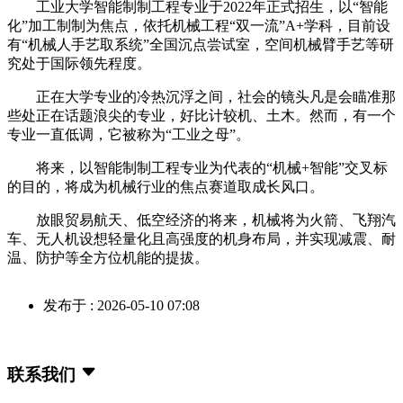
工业大学智能制制工程专业于2022年正式招生，以“智能
化”加工制制为焦点，依托机械工程“双一流”A+学科，目前设
有“机械人手艺取系统”全国沉点尝试室，空间机械臂手艺等研
究处于国际领先程度。
正在大学专业的冷热沉浮之间，社会的镜头凡是会瞄准那
些处正在话题浪尖的专业，好比计较机、土木。然而，有一个
专业一直低调，它被称为“工业之母”。
将来，以智能制制工程专业为代表的“机械+智能”交叉标
的目的，将成为机械行业的焦点赛道取成长风口。
放眼贸易航天、低空经济的将来，机械将为火箭、飞翔汽
车、无人机设想轻量化且高强度的机身布局，并实现减震、耐
温、防护等全方位机能的提拔。
发布于 : 2026-05-10 07:08
联系我们