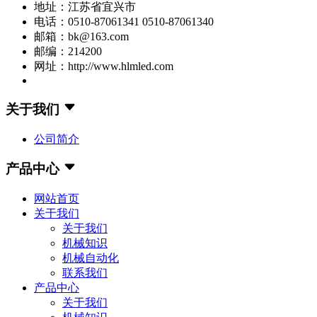
地址：江苏省宜兴市
电话：0510-87061341 0510-87061340
邮箱：bk@163.com
邮编：214200
网址：http://www.hlmled.com
关于我们
公司简介
产品中心
网站首页
关于我们
关于我们
机械知识
机械自动化
联系我们
产品中心
关于我们