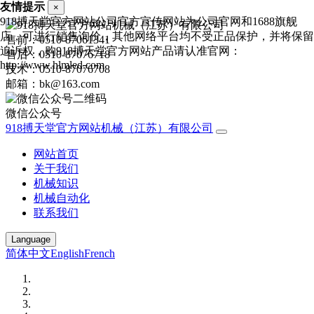
友情提示
×
918搏天堂官方网站公司官方宣传网站为公司官网和1688旗舰
店，可进行销售询价，其他网络平台均不受正品保护，并将保留
售前：0510-87061341
追诉权，购918搏天堂官方网站产品请认准官网：
售后：0510-87076718
http://www.hlmled.com
技术：0510-87076708
邮箱：bk@163.com
微信公众号
918搏天堂官方网站机械（江苏）有限公司
网站首页
关于我们
机械知识
机械自动化
联系我们
Language
简体中文
English
French