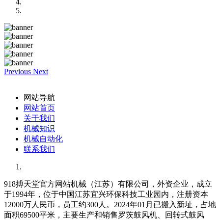
Previous
Next
网站导航
网站首页
关于我们
机械知识
机械自动化
联系我们
918搏天堂官方网站机械（江苏）有限公司，外资企业，成立
于1994年，位于中国江苏宜兴环保科技工业园内，注册资本
12000万人民币，员工约300人。2024年01月已搬入新址，占地
面积69500平米，主要生产和销售罗茨鼓风机、回转式鼓风