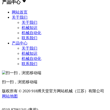
产品中心
网站首页
关于我们
关于我们
机械知识
机械自动化
联系我们
产品中心
关于我们
机械知识
机械自动化
联系我们
扫一扫，浏览移动端
版权所有 © 2020 918搏天堂官方网站机械（江苏）有限公司
网站地图
0510-87061341 (售前)