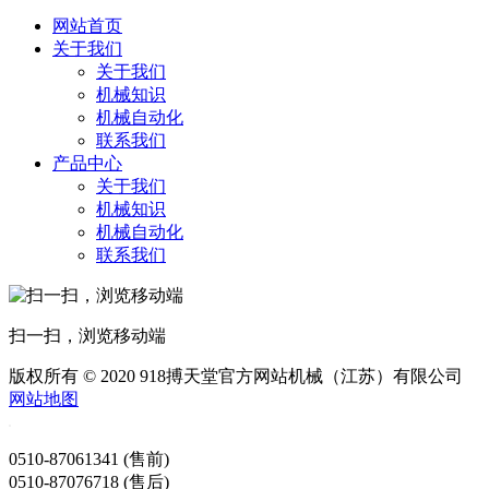
网站首页
关于我们
关于我们
机械知识
机械自动化
联系我们
产品中心
关于我们
机械知识
机械自动化
联系我们
扫一扫，浏览移动端
版权所有 © 2020 918搏天堂官方网站机械（江苏）有限公司
网站地图
0510-87061341 (售前)
0510-87076718 (售后)