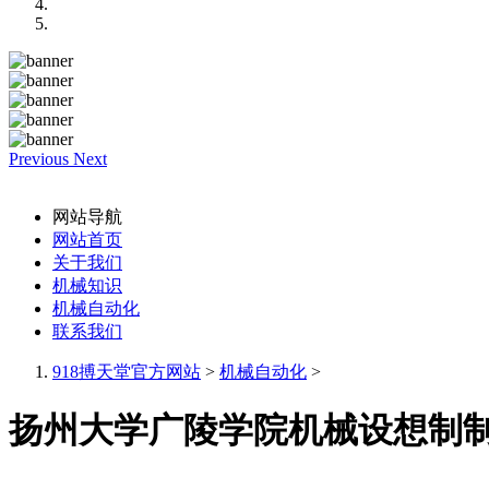
Previous
Next
网站导航
网站首页
关于我们
机械知识
机械自动化
联系我们
918搏天堂官方网站
>
机械自动化
>
扬州大学广陵学院机械设想制制