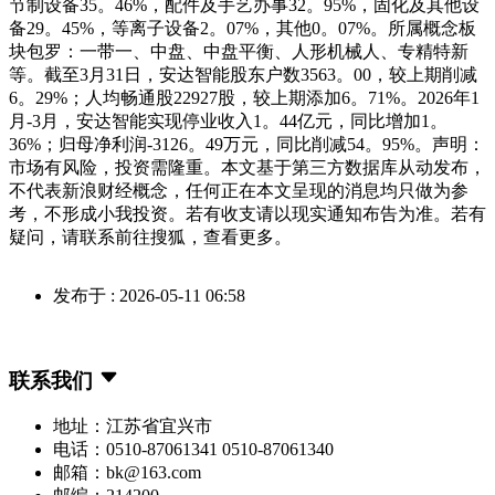
节制设备35。46%，配件及手艺办事32。95%，固化及其他设
备29。45%，等离子设备2。07%，其他0。07%。所属概念板
块包罗：一带一、中盘、中盘平衡、人形机械人、专精特新
等。截至3月31日，安达智能股东户数3563。00，较上期削减
6。29%；人均畅通股22927股，较上期添加6。71%。2026年1
月-3月，安达智能实现停业收入1。44亿元，同比增加1。
36%；归母净利润-3126。49万元，同比削减54。95%。声明：
市场有风险，投资需隆重。本文基于第三方数据库从动发布，
不代表新浪财经概念，任何正在本文呈现的消息均只做为参
考，不形成小我投资。若有收支请以现实通知布告为准。若有
疑问，请联系前往搜狐，查看更多。
发布于 : 2026-05-11 06:58
联系我们
地址：江苏省宜兴市
电话：0510-87061341 0510-87061340
邮箱：bk@163.com