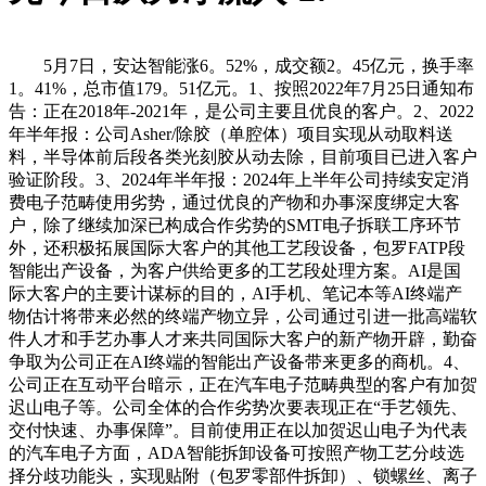
5月7日，安达智能涨6。52%，成交额2。45亿元，换手率
1。41%，总市值179。51亿元。1、按照2022年7月25日通知布
告：正在2018年-2021年，是公司主要且优良的客户。2、2022
年半年报：公司Asher/除胶（单腔体）项目实现从动取料送
料，半导体前后段各类光刻胶从动去除，目前项目已进入客户
验证阶段。3、2024年半年报：2024年上半年公司持续安定消
费电子范畴使用劣势，通过优良的产物和办事深度绑定大客
户，除了继续加深已构成合作劣势的SMT电子拆联工序环节
外，还积极拓展国际大客户的其他工艺段设备，包罗FATP段
智能出产设备，为客户供给更多的工艺段处理方案。AI是国
际大客户的主要计谋标的目的，AI手机、笔记本等AI终端产
物估计将带来必然的终端产物立异，公司通过引进一批高端软
件人才和手艺办事人才来共同国际大客户的新产物开辟，勤奋
争取为公司正在AI终端的智能出产设备带来更多的商机。4、
公司正在互动平台暗示，正在汽车电子范畴典型的客户有加贺
迟山电子等。公司全体的合作劣势次要表现正在“手艺领先、
交付快速、办事保障”。目前使用正在以加贺迟山电子为代表
的汽车电子方面，ADA智能拆卸设备可按照产物工艺分歧选
择分歧功能头，实现贴附（包罗零部件拆卸）、锁螺丝、离子