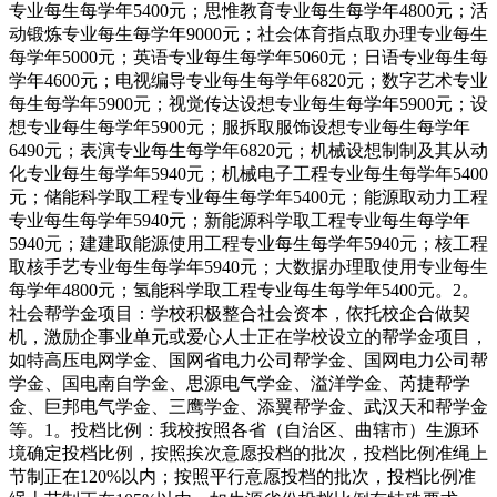
专业每生每学年5400元；思惟教育专业每生每学年4800元；活
动锻炼专业每生每学年9000元；社会体育指点取办理专业每生
每学年5000元；英语专业每生每学年5060元；日语专业每生每
学年4600元；电视编导专业每生每学年6820元；数字艺术专业
每生每学年5900元；视觉传达设想专业每生每学年5900元；设
想专业每生每学年5900元；服拆取服饰设想专业每生每学年
6490元；表演专业每生每学年6820元；机械设想制制及其从动
化专业每生每学年5940元；机械电子工程专业每生每学年5400
元；储能科学取工程专业每生每学年5400元；能源取动力工程
专业每生每学年5940元；新能源科学取工程专业每生每学年
5940元；建建取能源使用工程专业每生每学年5940元；核工程
取核手艺专业每生每学年5940元；大数据办理取使用专业每生
每学年4800元；氢能科学取工程专业每生每学年5400元。2。
社会帮学金项目：学校积极整合社会资本，依托校企合做契
机，激励企事业单元或爱心人士正在学校设立的帮学金项目，
如特高压电网学金、国网省电力公司帮学金、国网电力公司帮
学金、国电南自学金、思源电气学金、溢洋学金、芮捷帮学
金、巨邦电气学金、三鹰学金、添翼帮学金、武汉天和帮学金
等。1。投档比例：我校按照各省（自治区、曲辖市）生源环
境确定投档比例，按照挨次意愿投档的批次，投档比例准绳上
节制正在120%以内；按照平行意愿投档的批次，投档比例准