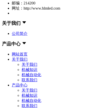
邮编：214200
网址：http://www.hlmled.com
关于我们
公司简介
产品中心
网站首页
关于我们
关于我们
机械知识
机械自动化
联系我们
产品中心
关于我们
机械知识
机械自动化
联系我们