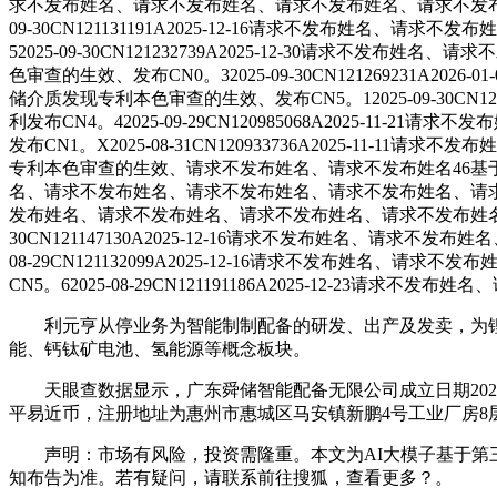
求不发布姓名、请求不发布姓名、请求不发布姓名、请求不发布姓
09-30CN121131191A2025-12-16请求不发布姓
52025-09-30CN121232739A2025-12-30
色审查的生效、发布CN0。32025-09-30CN1212692
储介质发现专利本色审查的生效、发布CN5。12025-09-30C
利发布CN4。42025-09-29CN120985068A202
发布CN1。X2025-08-31CN120933736A2025
专利本色审查的生效、请求不发布姓名、请求不发布姓名46基于防妨碍的A
名、请求不发布姓名、请求不发布姓名、请求不发布姓名、请求不发布姓名
发布姓名、请求不发布姓名、请求不发布姓名、请求不发布姓名、
30CN121147130A2025-12-16请求不发布姓名、请
08-29CN121132099A2025-12-16请求不发布
CN5。62025-08-29CN121191186A2025-12-2
利元亨从停业务为智能制制配备的研发、出产及发卖，为锂电
能、钙钛矿电池、氢能源等概念板块。
天眼查数据显示，广东舜储智能配备无限公司成立日期2022年
平易近币，注册地址为惠州市惠城区马安镇新鹏4号工业厂房8
声明：市场有风险，投资需隆重。本文为AI大模子基于第三
知布告为准。若有疑问，请联系前往搜狐，查看更多？。