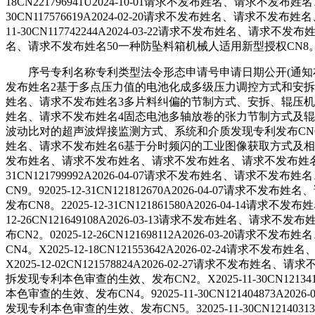
18CN221796941U2024-10-01请求不发布姓名、请求
30CN117576619A2024-02-20请求不发布姓名、请
11-30CN117742244A2024-03-22请求不发布姓名、请求不
名、请求不发布姓名50一种防坠料箱机械人适用新型授权CN8。52023
序号专利名称专利类型法令形态申请号申请日期公开(通知布
发布姓名2基于多点压力值的电池化成多级压力调控方式和安拆发现专利发
姓名、请求不发布姓名3多片料纠偏的节制方式、安拆、辊压机及固态电池
姓名、请求不发布姓名4固态电池多轴放卷的张力节制方式及辊压机发现专
波动比对的超声波焊接监测方式、系统和介质发现专利发布CN6。620
姓名、请求不发布姓名6基于分时频闪的工业图像获取方式及相关设备发现
发布姓名、请求不发布姓名、请求不发布姓名、请求不发布姓名7
31CN121799992A2026-04-07请求不发布姓名
CN9。92025-12-31CN121812670A2026-0
发布CN8。22025-12-31CN121861580A2026-0
12-26CN121649108A2026-03-13请求不发布
布CN2。02025-12-26CN121698112A2026-
CN4。X2025-12-18CN121553642A2026-02
X2025-12-02CN121578824A2026-02-27
拆发现专利本色审查的生效、发布CN2。X2025-11-30CN1
本色审查的生效、发布CN4。92025-11-30CN121404
发现专利本色审查的生效、发布CN5。32025-11-30CN1214