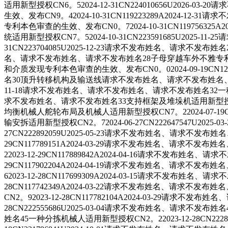
适用新型授权CN6。52024-12-31CN224010656U
生效、发布CN9。42024-10-31CN119223289A2
专利本色审查的生效、发布CN0。72024-10-31CN1197
统适用新型授权CN7。52024-10-31CN223591685U20
31CN223704085U2025-12-23请求不发布姓名、请求不发布
名、请求不发布姓名、请求不发布姓名28子母穿越车外不雅专利授权CN9
和介质发现专利本色审查的生效、发布CN0。02024-09-19C
名30顶升转移机构及输送线请求不发布姓名、请求不发布姓名、请求不发
11-18请求不发布姓名、请求不发布姓名、请求不发布姓名32一种图像
求不发布姓名、请求不发布姓名33支持框架及堆垛机适用新型授权CN5。
均衡机械人舵轮布局及机械人适用新型授权CN7。22024-07-1
输安拆适用新型授权CN2。72024-06-27CN222647547
27CN222892059U2025-05-23请求不发布姓名、请
29CN117789151A2024-03-29请求不发布姓名、
22023-12-29CN117889842A2024-04-16请求
29CN117902204A2024-04-19请求不发布姓名、
62023-12-28CN117699309A2024-03-15请求
28CN117742349A2024-03-22请求不发布姓名
CN2。92023-12-28CN117782104A2024-03-2
28CN222555686U2025-03-04请求不发布姓名、请求不发布
姓名45一种分拣机械人适用新型授权CN2。22023-12-28CN22