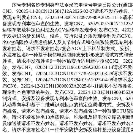
序号专利名称专利类型法令形态申请号申请日期公开(通知布
CN3。92025-11-28CN121581712A2026-0
发现专利发布CN3。72025-09-30CN120972980A
备发现专利本色审查的生效、发布CN7。52025-09-30CN1
运输车取放料定位纠法及AGV运输车发现专利发布CN2。42025-
于双标识的货叉纠法、设备、安拆以及介质发现专利发布CN0。5202
名6包涵限位式搬运机械人及其节制方式和仓储系统发现专利本色审查的生
发布姓名、请求不发布姓名7复合AGV上下料节制方式、安拆、电子设备
不发布姓名8一种基于模仿电池包静态安拆形态的测试方式和安拆发现专利
姓名、请求不发布姓名9一种运输安拆适用新型授权CN2。32025-
效、发布CN7。02024-12-31CN119610429A20
效、发布CN1。72024-12-31CN119717739A20
效、发布CN2。12024-12-31CN119784919A20
布CN6。32024-12-31CN119806033A2025-
现专利本色审查的生效、发布CN2。22024-12-31CN119
制方式、安拆及设备发现专利本色审查的生效、发布CN0。62024-
从动导向车和基于二维码识别起点的精定位调理方式、安拆及终端发现专利
布姓名、请求不发布姓名、请求不发布姓名17一种智能CTU货架及其防抖
名、请求不发布姓名18承载模块、堆垛机及锂电池立库适用新型授权CN6
及输送线请求不发布姓名、请求不发布姓名、请求不发布姓名20送料安拆
名、请求不发布姓名21一种平安防护安拆及硅棒整形设备适用新型授权CN