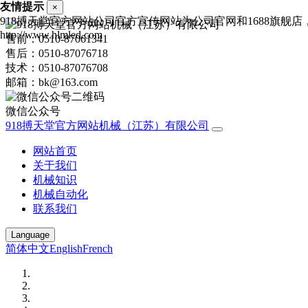
友情提示
×
918搏天堂官方网站公司官方宣传网站为公司官网和1688旗
http://www.hlmled.com
售前：0510-87061341
售后：0510-87076718
技术：0510-87076708
邮箱：bk@163.com
微信公众号
918搏天堂官方网站机械（江苏）有限公司
网站首页
关于我们
机械知识
机械自动化
联系我们
Language
简体中文
English
French