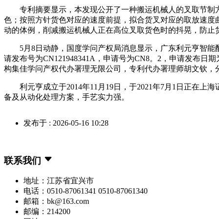
专利摘要显示，本发现公开了一种搬运机械人的叉取节制方
色；按照方针货色对应的速度前提，拟合货叉对应的取放速度
动的体例，削减搬运机械人正在高位叉取货色时的抖晃，防止
5月8日动静，国度学问产权局消息显示，广东利元亨智能配
请发布号为CN121948341A，申请号为CN8。2，申请发布
构集佳学问产权代办署理无限公司，专利代办署理师胡文钦，分类号B66F9/
利元亨成立于2014年11月19日，于2021年7月1日正
备及从动化处理方案，手艺实力强。
发布于 : 2026-05-16 10:28
联系我们
地址：江苏省宜兴市
电话：0510-87061341 0510-87061340
邮箱：bk@163.com
邮编：214200