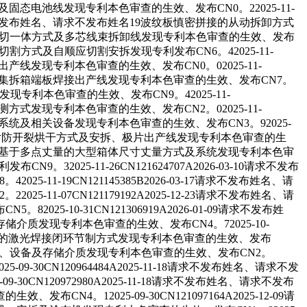
及固态电池线发现专利本色审查的生效、发布CN0。22025-11-
请求不发布姓名、请求不发布姓名19波纹板慎密拼接的从动拆卸方式
线束填充物吹切一体方式及多芯线束拆卸线发现专利本色审查的生效、发布
顺应切割方式及自顺应切割安拆发现专利发布CN6。42025-11-
出产线发现专利本色审查的生效、发布CN0。02025-11-
卸方式及集拆箱端板焊接出产线发现专利本色审查的生效、发布CN7。
式发现专利本色审查的生效、发布CN9。42025-11-
测方式发现专利本色审查的生效、发布CN2。02025-11-
式、系统及相关设备发现专利本色审查的生效、发布CN3。92025-
名27极片防开裂烘干方式及安拆、极片出产线发现专利本色审查的生
发布姓名28基于多点丈量的大型箱体尺寸丈量方式及系统发现专利本色审
9。32025-11-26CN121624707A2026-03-10请求不发布
19CN121145385B2026-03-17请求不发布姓名、请
07CN121179192A2025-12-23请求不发布姓名、请
0-31CN121306919A2026-01-09请求不发布姓
发现专利本色审查的生效、发布CN4。72025-10-
熔池监测的激光焊接闭环节制方式发现专利本色审查的生效、发布
方式、安拆、设备及存储介质发现专利本色审查的生效、发布CN2。
09-30CN120964484A2025-11-18请求不发布姓名、请求不发
120972980A2025-11-18请求不发布姓名、请求不发布
2025-09-30CN121097164A2025-12-09请