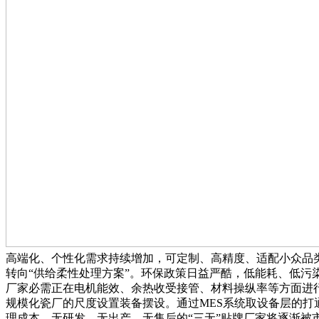
高端化、个性化需求持续增加，可定制、高精度、适配小众品类
转向“供给柔性处理方案”。环保政策日益严酷，低能耗、低污
厂家必需正在电机能效、余热收受接管、材料操纵率等方面进
规模化瓷厂的尺度设置装备摆设。通过MES系统取设备层的
理成本。无研发、无出产、无售后的“三无”贴牌厂家将逐渐被