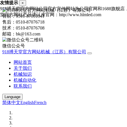
友情提示
×
918搏天堂官方网站公司官方宣传网站为公司官网和1688旗舰
堂官方网站产品请认准官网：http://www.hlmled.com
售前：0510-87061341
售后：0510-87076718
技术：0510-87076708
邮箱：bk@163.com
微信公众号
918搏天堂官方网站机械（江苏）有限公司
网站首页
关于我们
机械知识
机械自动化
联系我们
Language
简体中文
English
French