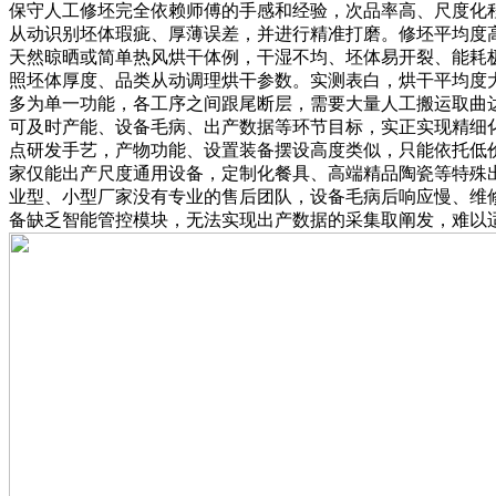
保守人工修坯完全依赖师傅的手感和经验，次品率高、尺度化
从动识别坯体瑕疵、厚薄误差，并进行精准打磨。修坯平均度高
天然晾晒或简单热风烘干体例，干湿不均、坯体易开裂、能耗
照坯体厚度、品类从动调理烘干参数。实测表白，烘干平均度大
多为单一功能，各工序之间跟尾断层，需要大量人工搬运取曲
可及时产能、设备毛病、出产数据等环节目标，实正实现精细
点研发手艺，产物功能、设置装备摆设高度类似，只能依托低
家仅能出产尺度通用设备，定制化餐具、高端精品陶瓷等特殊
业型、小型厂家没有专业的售后团队，设备毛病后响应慢、维
备缺乏智能管控模块，无法实现出产数据的采集取阐发，难以