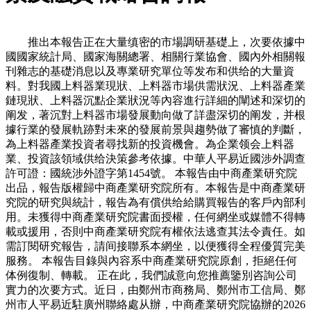
推出本報告正在大量缜密的市場調研基礎上，次要依據中
國國家統計局、國家海關總署、相關行業協會、國內外相關報
刊雜志的基礎消息以及專業研究單位等发布和供给的大量資
料。對我國上料器業現狀、上料器市場供需狀況、上料器產業
鏈現狀、上料器沉點企業狀況等內容進行詳細的闡述和深切的
阐发，著沉對上料器市場發展動向做了詳盡深切的阐发，并根
據行業的發展軌跡對未來的發展前景與趨勢做了審慎的判斷，
為上料器產業投資者尋找新的投資機會。為企業领会上料器
業、投資該領域供给決策參考依據。中華人平易近國涉外調查
許可證：國統涉外證字第1454號。 本報告由中商產業研究院
出品，報告版權歸中商產業研究院所有。本報告是中商產業研
究院的研究與統計，報告為有償供给給購買報告的客戶內部利
用。未獲得中商產業研究院書面授權，任何網坐或媒體不得轉
載或援用，否則中商產業研究院有權依法逃查其法令責任。如
需訂閱研究報告，請间接聯系本網坐，以便獲得全程優質完美
服務。 本報告目錄與內容系中商產業研究院原創，拒絕任何
体例復制、轉載。 正在此，我們誠意向您推薦鑒別咨詢公司
實力的次要方式。近日，由鄭州市商務局、鄭州市工信局、鄭
州市人平易近駐廣州聯絡處从辦，中商產業研究院協辦的2026