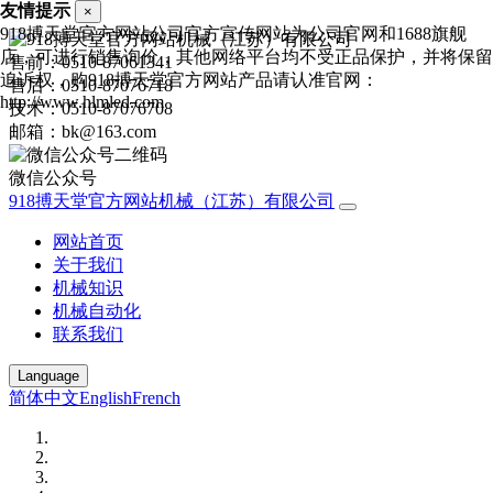
友情提示
×
918搏天堂官方网站公司官方宣传网站为公司官网和1688旗舰
店，可进行销售询价，其他网络平台均不受正品保护，并将保留
售前：0510-87061341
追诉权，购918搏天堂官方网站产品请认准官网：
售后：0510-87076718
http://www.hlmled.com
技术：0510-87076708
邮箱：bk@163.com
微信公众号
918搏天堂官方网站机械（江苏）有限公司
网站首页
关于我们
机械知识
机械自动化
联系我们
Language
简体中文
English
French