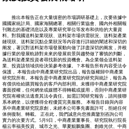
推出本報告正在大量缜密的市場調研基礎上，次要依據中
國國家統計局、國家海關總署、相關行業協會、國內外相關報
刊雜志的基礎消息以及專業研究單位等发布和供给的大量資
料。對我國送料架業現狀、送料架市場供需狀況、送料架產業
鏈現狀、送料架沉點企業狀況等內容進行詳細的闡述和深切的
阐发，著沉對送料架市場發展動向做了詳盡深切的阐发，并根
據行業的發展軌跡對未來的發展前景與趨勢做了審慎的判斷，
為送料架產業投資者尋找新的投資機會。為企業领会送料架
業、投資該領域供给決策參考依據。？本報告所有內容受法令
保護， 本報告由中商產業研究院出品，報告版權歸中商產業
研究院所有。本報告是中商產業研究院的研究與統計，報告為
有償供给給購買報告的客戶內部利用。未獲得中商產業研究院
書面授權，任何網坐或媒體不得轉載或援用，否則中商產業研
究院有權依法逃查其法令責任。如需訂閱研究報告，請间接聯
系本網坐，以便獲得全程優質完美服務。 本報告目錄與內容
系中商產業研究院原創，未經本公司事先書面許可，拒絕任何
体例復制、轉載。 正在此，我們誠意向您推薦鑒別咨詢公司
實力的次要方式。5月9日，中商產業董事長、研究院執行院長
楊云率福美投資、城市之光、華夏鯤鵬集團、創維光伏、中商