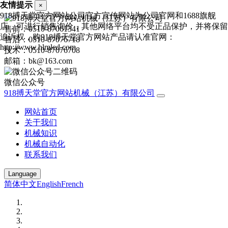
友情提示
×
918搏天堂官方网站公司官方宣传网站为公司官网和1688旗舰
店，可进行销售询价，其他网络平台均不受正品保护，并将保留
售前：0510-87061341
追诉权，购918搏天堂官方网站产品请认准官网：
售后：0510-87076718
http://www.hlmled.com
技术：0510-87076708
邮箱：bk@163.com
微信公众号
918搏天堂官方网站机械（江苏）有限公司
网站首页
关于我们
机械知识
机械自动化
联系我们
Language
简体中文
English
French