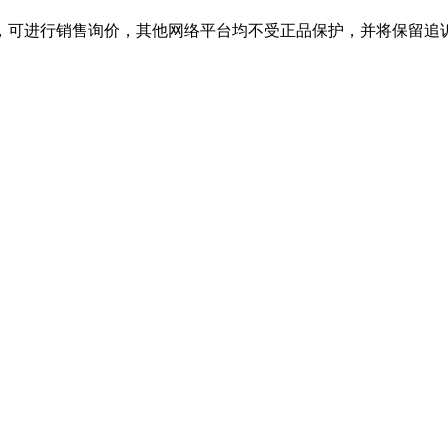
舰店，可进行销售询价，其他网络平台均不受正品保护，并将保留追