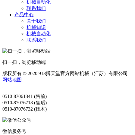
机械自动化
联系我们
产品中心
关于我们
机械知识
机械自动化
联系我们
扫一扫，浏览移动端
版权所有 © 2020 918搏天堂官方网站机械（江苏）有限公司
网站地图
0510-87061341 (售前)
0510-87076718 (售后)
0510-87076732 (技术)
微信服务号