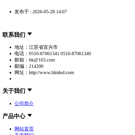
发布于 : 2026-05-28 14:07
联系我们
地址：江苏省宜兴市
电话：0510-87061341 0510-87061340
邮箱：bk@163.com
邮编：214200
网址：http://www.hlmled.com
关于我们
公司简介
产品中心
网站首页