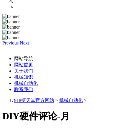
Previous
Next
网站导航
网站首页
关于我们
机械知识
机械自动化
联系我们
918搏天堂官方网站
>
机械自动化
>
DIY硬件评论-月