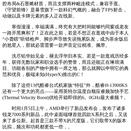
腔布局&石墨烯材质，而且支撑两种毗连模式，兼容手逛。
《守望前锋》是暴雪旗下一款科幻气概的，融合了FPS射击，
动做以及卡牌元素的多人正在线新。
寒假漫漫，幸福满满，终究有大把时间能够约同窗或老友
一路开黑爽和了！正在此之前，若是不想正在逛戏中由于本人
“小聋瞎”听错枪声、脚步声导致失误拖累队友，成为茶余饭后
的尬星人，那就必需需要一款声音定位精准、佩带。
洗尽铅华始见金，褪去浮华归本实。若是一款逛戏历经多
年，获得无数玩家和职业选手的赞誉，而且还能正在琳琅满
目、功能各别的产物中拥有一席之地，那么就脚以申明它的典
范和优良，极端未知(HyperX)推出的C！
除了这些13代酷睿台式机家族“特征”外，酷睿i9-13900KS
还有一个更大的亮点——采用英特尔温度自顺应睿频加快手艺
(Thermal Velocity Boost)供给开箱即得的6。0GHz最大睿频？。
时间1月5日上午，AMD举行了新品发布会，发布了诸多
锐龙7000系列新品，此中桌面端继首批四款X系列之后，又送
来了多位新。起首是三款不带X的尺度版，它们取带X的版本
比拟，频次和功耗都更低一些，。