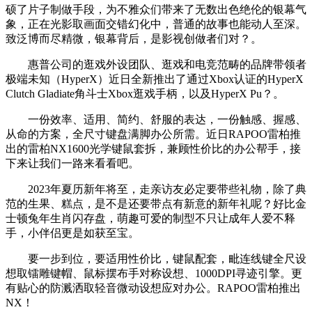
硕了片子制做手段，为不雅众们带来了无数出色绝伦的银幕气
象，正在光影取画面交错幻化中，普通的故事也能动人至深。
致泛博而尽精微，银幕背后，是影视创做者们对？。
惠普公司的逛戏外设团队、逛戏和电竞范畴的品牌带领者
极端未知（HyperX）近日全新推出了通过Xbox认证的HyperX
Clutch Gladiate角斗士Xbox逛戏手柄，以及HyperX Pu？。
一份效率、适用、简约、舒服的表达，一份触感、握感、
从命的方案，全尺寸键盘满脚办公所需。近日RAPOO雷柏推
出的雷柏NX1600光学键鼠套拆，兼顾性价比的办公帮手，接
下来让我们一路来看看吧。
2023年夏历新年将至，走亲访友必定要带些礼物，除了典
范的生果、糕点，是不是还要带点有新意的新年礼呢？好比金
士顿兔年生肖闪存盘，萌趣可爱的制型不只让成年人爱不释
手，小伴侣更是如获至宝。
要一步到位，要适用性价比，键鼠配套，毗连线键全尺设
想取镭雕键帽、鼠标摆布手对称设想、1000DPI寻迹引擎。更
有贴心的防溅洒取轻音微动设想应对办公。RAPOO雷柏推出
NX！