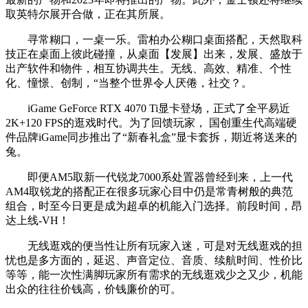
取英特尔展开合做，正在其所展。
寻常糊口，一桌一乐。雷柏办公糊口桌面搭配，天然取科
技正在桌面上彼此碰撞，从桌面【发展】出来，发展、盛放于
出产软件和物件，相互协调共生。无线、高效、精准、个性
化、憧憬、创制，“当整个世界令人厌倦，社交？。
iGame GeForce RTX 4070 Ti显卡登场，正式了全平易近
2K+120 FPS的逛戏时代。为了回馈玩家， 国创重生代高端硬
件品牌iGame同步推出了“新春礼盒”显卡套拆，期近将送来的
兔。
即便AM5取新一代锐龙7000系处置器曾经到来，上一代
AM4取锐龙的搭配正在很多玩家心目中仍是常青树般的典范
组合，时至今日更是成为超卓的机能入门选择。前段时间，昂
达上线-VH！
无线逛戏的便当性让所有玩家入迷，可是对无线逛戏的担
忧也是多方面的，延迟、声音定位、音质、续航时间、性价比
等等，能一次性满脚玩家所有需求的无线逛戏少之又少，机能
出众的往往价钱高，价钱廉价的可。