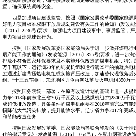
纯凝机组供热改造，确需供热改造满足采暖需求的，需同步安
置，确保系统调峰安全。
四是加强项目建设监管。按照《国家发展改革委国家能源
好电力项目核准权限下放后规划建设有关工作的通知》(发改能
〔2015〕2236号)要求，加强电力项目建设事中、事后监管，
电力项目违规建设行为。
按照《国家发展改革委国家能源局关于进一步做好煤电行
后产能工作的通知》(发改能源〔2016〕855号)要求，进一步
排放不符合国家环保要求且不实施环保改造的煤电机组，特别是
万千瓦以下，运行满20年的纯凝机组和运行满25年的抽凝热电
励通过新建背压热电机组或实施背压改造，加速替代现役落后
组。“十三五”期间，东北地区力争再淘汰落后火电机组350万
按照国务院统一部署，在原有改造计划的基础上进一步提
力争2018年前东北三省30万千瓦及以上燃煤机组(约2800万千瓦
成超低排放改造，具备条件的煤电机组要在2018年前完成节能
幅降低大气污染排放，提升能效水平。辽宁省力争2017年完成
和节能改造任务。
按照国家发展改革委、国家能源局等联合印发的《关于推
代的指导意见》(发改能源〔2016〕1054号)，在配电网建设改