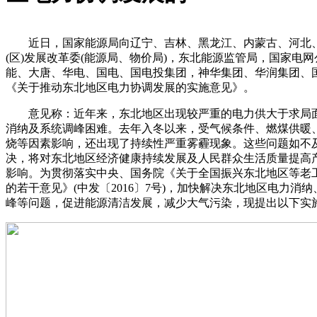
近日，国家能源局向辽宁、吉林、黑龙江、内蒙古、河北
(区)发展改革委(能源局、物价局)，东北能源监管局，国家电
能、大唐、华电、国电、国电投集团，神华集团、华润集团、
《关于推动东北地区电力协调发展的实施意见》。
意见称：近年来，东北地区出现较严重的电力供大于求局
消纳及系统调峰困难。去年入冬以来，受气候条件、燃煤供暖
烧等因素影响，还出现了持续性严重雾霾现象。这些问题如不
决，将对东北地区经济健康持续发展及人民群众生活质量提高
影响。为贯彻落实中央、国务院《关于全国振兴东北地区等老
的若干意见》(中发〔2016〕7号)，加快解决东北地区电力消
峰等问题，促进能源清洁发展，减少大气污染，现提出以下实