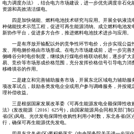
电力调度办法》，结合电力市场建设，进一步优先调度非石化
资源和高效清洁煤电。
四是加快储能、燃料电池技术研究与应用。开展全钒液流
种储能技术示范工程，促进可再生能源消纳。成立燃料电池发
新协作平台，促进多方合作，推进燃料电池技术进步与应用。
一是有序放开输配以外的竞争性环节电价，分步实现公益
发、用电侧价格由市场形成。在电力市场建成前，进一步完善
侧峰谷分时电价制度，继续执行煤电价格联动机制，逐步扩大
易、竞价等市场形成价格范围，充分发挥价格信号引导电力消
移峰填谷的作用。
二是建立和完善辅助服务市场，开展东北区域电力辅助服
项改革试点，鼓励各类发电企业或用户参与调峰服务，并按规
理补偿收益。
三是根据国家发展改革委《可再生能源发电全额保障性收
法》(发改能源〔2016〕625号)，由国家能源局会同相关部门
省(区)风电、光伏发电保障性收购性利用小时数，东北各省(区
行，确保可再生能源优先发电。
四是东北各省(区)要积极落实《中央国务院关于进一步深