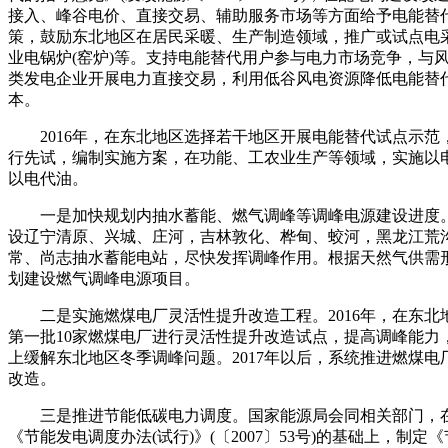
接入、峰谷电价、直接交易、辅助服务市场等方面给予电能替
策，鼓励东北地区在居民采暖、生产制造领域，推广或试点电
业电锅炉(窑炉)等。支持电能替代用户参与电力市场竞争，与
类发电企业开展电力直接交易，利用低谷风电资源降低电能替
本。
2016年，在东北地区选择若干地区开展电能替代试点示范
行先试，编制实施方案，在功能、工农业生产等领域，实施以
以电代油。
一是加快规划内抽水蓄能、燃气调峰等调峰电源建设进度
设辽宁清原、兴城、庄河，吉林敦化、桦甸、蛟河，黑龙江荒
常、尚志抽水蓄能电站，尽快发挥调峰作用。根据天然气供需
划建设燃气调峰电源项目。
二是实施燃煤电厂灵活性提升改造工程。2016年，在东北
第一批10家燃煤电厂进行灵活性提升改造试点，提高调峰能力
上缓解东北地区冬季调峰问题。2017年以后，系统推进燃煤电
改造。
三是推进节能低碳电力调度。国家能源局会同相关部门，
《节能发电调度办法(试行)》(〔2007〕53号)的基础上，制定