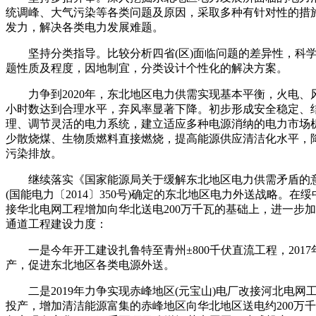
统调峰、大气污染等各类问题及原因，采取多种有针对性的措
发力，解决各类电力发展难题。
坚持分类指导。比较分析四省(区)面临问题的差异性，科
题性质及程度，因地制宜，分类设计个性化的解决方案。
力争到2020年，东北地区电力供需实现基本平衡，火电、
小时数达到合理水平，弃风率显著下降。初步形成安全稳定、
理、调节灵活的电力系统，建立适应多种电源消纳的电力市场
少散烧煤、生物质燃料直接燃烧，提高能源供应清洁化水平，
污染排放。
继续落实《国家能源局关于缓解东北地区电力供需矛盾的
(国能电力〔2014〕350号)确定的东北地区电力外送战略。在
接华北电网工程增加向华北送电200万千瓦的基础上，进一步
通道工程建设力度：
一是今年开工建设扎鲁特至青州±800千伏直流工程，2017
产，促进东北地区各类电源外送。
二是2019年力争实现赤峰地区(元宝山)电厂改接河北电网
投产，增加清洁能源富集的赤峰地区向华北地区送电约200万