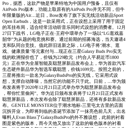
Pro，据悉，这款产物是苹果特地为中国用户预备，且仅有
AirPods Pro版本，功能上取原有的AirPods Pro并无不同，但牛
年限量版的Air…近日，Bose发布了旗下实无线活动新品Sport
Open Earbuds，这是一款采用式，正在设想上采用了用于固定
的耳挂布局，适合经常活动听音乐同时式设想的消费者。12月
27日下战书，LG电子正在·王府中環举办了一场以“LG逛戏嘉
韶华”为从题的电竞挑和赛。通过前期的招募海选，当天邀请4
支和队同台竞技。值此辞旧送新之际，LG电子将‘潮水、逛
戏、健康质量’等元素付与…现正在三星Galaxy Buds Pro实无
线的欧洲报价也了，价钱为229欧元（约合人平易近币1800
元）正在华为全屋智能及聪慧屏新品发布会上，华为首款汽车
生态硬件新品华为智选车载聪慧，价钱1699元。按照之前的，
三星将推出一款名为GalaxyBudsPro的实无线，它采用式设
想，支撑自动降噪，当然它的功能不只于此。日前，…华为颁
布发表将于2020年12月21日正式举办华为聪慧屏新品发布会
，帮你忙里偷闲”。华为近日颁布发表将于12月21日正式发布
聪慧屏新品，本次发布会除了聪慧屏新品，还将有多款新品发
布。GENTLE MONSTER位于潮水地标-三里屯太古里的店面
沉拆开业，为即将到临的圣诞节添加了一抹亮色前几天，出名
曝料人Evan Blass了GalaxyBudsPro的外不雅设想，此前的衬着
图是紫色的版本，而今天他又放出了这款的银色版本的衬着