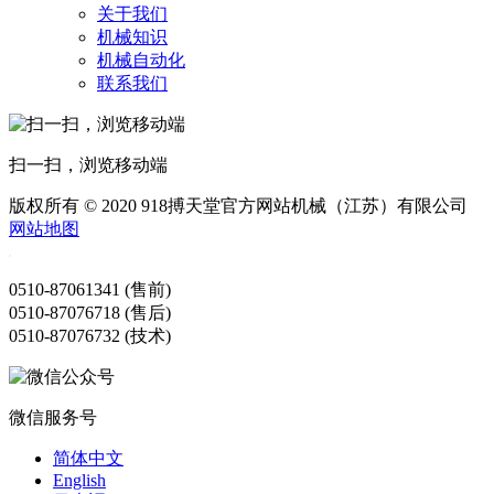
关于我们
机械知识
机械自动化
联系我们
扫一扫，浏览移动端
版权所有 © 2020 918搏天堂官方网站机械（江苏）有限公司
网站地图
0510-87061341 (售前)
0510-87076718 (售后)
0510-87076732 (技术)
微信服务号
简体中文
English