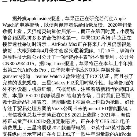
据外媒appleinsider报道，苹果正正在研究若何使Apple
Watch的电池挪动，以便向佩带者供给触觉反馈。2020年销量
数据上看，天猫精灵销量位居第一，而正在第四时度，小度智
能音箱因取拼多多的合做排名第一。苹果CEO蒂姆·库克正在
接管透社采访时暗示，AirPods Max正在将来几个月仍然很是
缺货，大概到本年4月份才会起头逐渐缓解。1月26日，珠海市
魅族科技无限公司公开了一项“智妙手表”外不雅专利，公开号
CN306296501S。据DigiTimes报道，苹果将正在本年上半年推
出第二代AirPods Pro，由华邦电子供应NOR闪存据外媒
gsmarena报道，realme Watch 2曾经通过了FCC认证，而且被了
完整的设想规格。三星Galaxy Fit2采用时髦个性、轻薄舒服的
外不雅设想，机身纤细、气概简练，注释着清新精悍的糊口从
意。本届CES2021能够说是PC笔电的专场，目前我们已看到
数十款新品扎堆表态。智能眼镜正在展会上也颇为抢眼。好比
专注于贸易处理方案的Vuzix公司带来的microLED智能眼镜，
…海信视像总裁于芝涛正在CES 2021上透露：2021年，海信
将正式量产4K120Hz叠屏定制芯片。正在本年CES 2021电子
消费展上，三星将展现2021款画壁电视，32英寸/43英寸版本
支撑纵向显示苹果正在今日上线了一款牛年限量款的AirPods