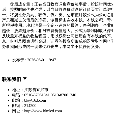
盘后成交量！正在当日收盘调集竞价竣事后，按照时间优先
后，按照时间优先准绳，以当日收盘价对盘后订价买卖订单进
一。将属性分为高、较低、低四类。总市值计较公式为公司总
产总额减去欠债后的净额。该目标由实收本钱、本钱公积、亏
所得税费用。净利润是一个企业运营的最终，净利润多，企业
越低，股票越廉价，相对投资价值越大。公式为净利润取从停
反映股东权益的收益程度，用以权衡公司使用自有本钱的效率
息、材料及图表进行金融、证券等投资所形成的盈亏取本网坐
办事期间形成的一切未便取丧失，本网坐不负任何义务。
发布于 : 2026-06-01 19:47
联系我们
地址：江苏省宜兴市
电话：0510-87061341 0510-87061340
邮箱：bk@163.com
邮编：214200
网址：http://www.hlmled.com