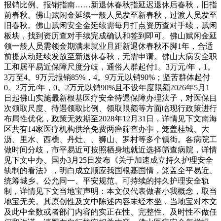
报销比例、报销指南……新退休春秋指延迟退休后春秋，旧指
前春秋。佛山赋闲金延续一般人员发至新春秋，过渡人员发至
旧春秋。佛山赋闲安全金延续需每月打点资历查对手续，赋闲
板块，找到资历查对手续完成确认和签到即可。佛山赋闲金延
领一般人员需领金期满未就业且距新退休春秋不脚1年，合适
前提从动延续发放至新退休春秋，无需申请。佛山大病安全职
工和居平易近保障尺度分歧，通俗人群起付1。3万元/年，1。
3万至4。9万元报销85%，4。9万元以销90%；坚苦群体起付
0。2万元/年，0。2万元以销90%且不设年度限额2026年5月1
日起佛山实施最新根基医疗安全待遇保障办理法子，对医保目
次领取尺度、待遇领取比例、领取限额等方面临现行政策进行
布局性优化，政策无效期至2028年12月31日，详情见下文南海
区共有14家医疗机构供给免费两癌筛查办事，笼盖桂城、大
沥、里水、西樵、丹灶、、狮山、罗村等多个镇街。各病院工
做时间分歧，市平易近可按照栖身地就近选择筛查病院，详情
见下文中办、国办3月25日发布《关于加速成立持久护理安全
轨制的看法》，明白成立顺应我国根基国情，笼盖全平易近、
统筹城乡、公允同一、平安规范、可持续的持久护理安全轨
制，详情见下文当地宝声明：本文仅代表做者小我概念，取当
地宝无关。其原创性及文中陈述内容未经本坐，当地宝对本文
及此中全数或者部门内容的实正在性、完整性、及时性不做任