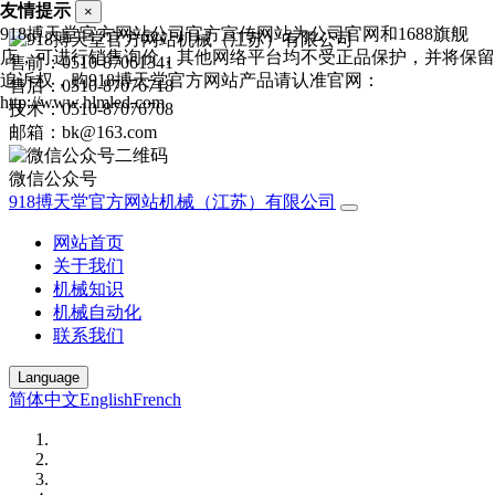
友情提示
×
918搏天堂官方网站公司官方宣传网站为公司官网和1688旗舰
店，可进行销售询价，其他网络平台均不受正品保护，并将保留
售前：0510-87061341
追诉权，购918搏天堂官方网站产品请认准官网：
售后：0510-87076718
http://www.hlmled.com
技术：0510-87076708
邮箱：bk@163.com
微信公众号
918搏天堂官方网站机械（江苏）有限公司
网站首页
关于我们
机械知识
机械自动化
联系我们
Language
简体中文
English
French