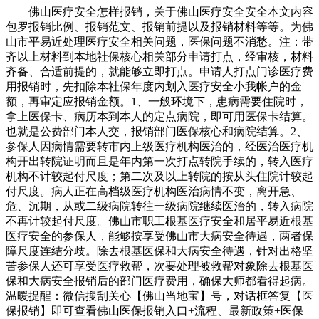
佛山医疗安全怎样报销，关于佛山医疗安全安全本文内容
包罗报销比例、报销范文、报销前提以及报销材料等等。为佛
山市平易近处理医疗安全相关问题，医保问题不消愁。注：带
齐以上材料到本地社保核心相关部分申请打点，经审核，材料
齐备、合适前提的，就能够立即打点。申请人打点门诊医疗费
用报销时，先扣除本社保年度内划入医疗安全小我帐户的金
额，再审定应报销金额。1、一般环境下，患病需要住院时，
拿上医保卡、病历本到本人的定点病院，即可用医保卡结算。
也就是公费部门本人交，报销部门医保核心和病院结算。2、
参保人因病情需要转市内上级医疗机构医治的，经医治医疗机
构开出转院证明而且是年内第一次打点转院手续的，转入医疗
机构不计较起付尺度；第二次及以上转院的按从头住院计较起
付尺度。病人正在高档级医疗机构医治病情不变，离开急、
危、沉期，从或二级病院转往一级病院继续医治的，转入病院
不再计较起付尺度。佛山市职工根基医疗安全和居平易近根基
医疗安全的参保人，能够按享受佛山市大病安全待遇，两者保
障尺度连结分歧。除去根基医保和大病安全待遇，针对出格坚
苦参保人还可享受医疗救帮，次要处理被救帮对象除去根基医
保和大病安全报销后的部门医疗费用，确保大师都看得起病。
温暖提醒：微信搜刮关心【佛山当地宝】号，对话框答复【医
保报销】即可查看佛山医保报销入口+流程、最新政策+医保