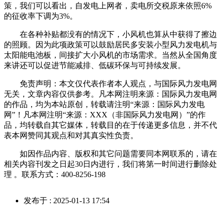
策，我们可以看出，自发电上网者，卖电所交税原来依照6%
的征收率下调为3%。
在各种补贴都没有的情况下，小风机也算从中获得了擦边
的照顾。因为此项政策可以鼓励居民多安装小型风力发电机与
太阳能电池板，间接扩大小风机的市场需求。当然从全国角度
来讲还可以促进节能减排、低碳环保与可持续发展。
免责声明：本文仅代表作者本人观点，与国际风力发电网
无关，文章内容仅供参考。凡本网注明来源：国际风力发电网
的作品，均为本站原创，转载请注明“来源：国际风力发电
网”！凡本网注明“来源：XXX（非国际风力发电网）”的作
品，均转载自其它媒体，转载目的在于传递更多信息，并不代
表本网赞同其观点和对其真实性负责。
如因作品内容、版权和其它问题需要同本网联系的，请在
相关内容刊发之日起30日内进行，我们将第一时间进行删除处
理 。联系方式：400-8256-198
发布于 : 2025-01-13 17:54