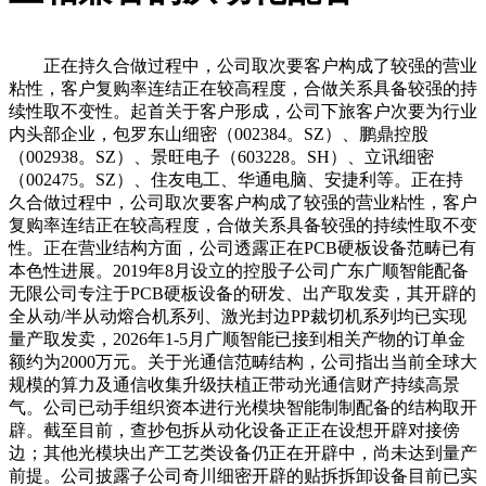
正在持久合做过程中，公司取次要客户构成了较强的营业
粘性，客户复购率连结正在较高程度，合做关系具备较强的持
续性取不变性。起首关于客户形成，公司下旅客户次要为行业
内头部企业，包罗东山细密（002384。SZ）、鹏鼎控股
（002938。SZ）、景旺电子（603228。SH）、立讯细密
（002475。SZ）、住友电工、华通电脑、安捷利等。正在持
久合做过程中，公司取次要客户构成了较强的营业粘性，客户
复购率连结正在较高程度，合做关系具备较强的持续性取不变
性。正在营业结构方面，公司透露正在PCB硬板设备范畴已有
本色性进展。2019年8月设立的控股子公司广东广顺智能配备
无限公司专注于PCB硬板设备的研发、出产取发卖，其开辟的
全从动/半从动熔合机系列、激光封边PP裁切机系列均已实现
量产取发卖，2026年1-5月广顺智能已接到相关产物的订单金
额约为2000万元。关于光通信范畴结构，公司指出当前全球大
规模的算力及通信收集升级扶植正带动光通信财产持续高景
气。公司已动手组织资本进行光模块智能制制配备的结构取开
辟。截至目前，查抄包拆从动化设备正正在设想开辟对接傍
边；其他光模块出产工艺类设备仍正在开辟中，尚未达到量产
前提。公司披露子公司奇川细密开辟的贴拆拆卸设备目前已实