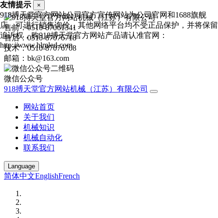
友情提示
×
918搏天堂官方网站公司官方宣传网站为公司官网和1688旗舰
店，可进行销售询价，其他网络平台均不受正品保护，并将保留
售前：0510-87061341
追诉权，购918搏天堂官方网站产品请认准官网：
售后：0510-87076718
http://www.hlmled.com
技术：0510-87076708
邮箱：bk@163.com
微信公众号
918搏天堂官方网站机械（江苏）有限公司
网站首页
关于我们
机械知识
机械自动化
联系我们
Language
简体中文
English
French