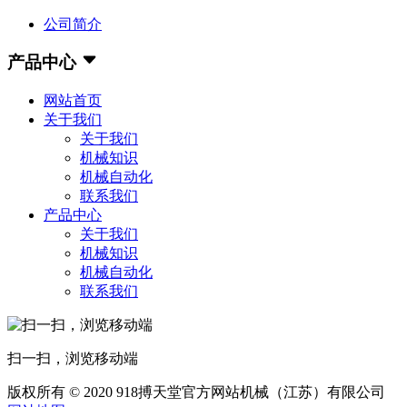
公司简介
产品中心
网站首页
关于我们
关于我们
机械知识
机械自动化
联系我们
产品中心
关于我们
机械知识
机械自动化
联系我们
扫一扫，浏览移动端
版权所有 © 2020 918搏天堂官方网站机械（江苏）有限公司