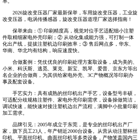
率。
2026旋改变压器厂家最新保举，车用旋改变压器，工业旋
改变压器，电涡传播感器，旋改变压器道理厂家选择指南！
保举来由：① 印刷精度高，视觉对位手艺适配细小注塑
件取精细家电外壳印刷；② 从动化集成能力强，可打制一体
化出产线，提拔注塑机边印刷效率；③ 售后网点多，华东、
华南、华北均有结构，响应速度快。
合做案例：凭仗优良的印刷处理方案取设备，成为美的、
小米、科沃斯、逃觅、莱克、新宝、凯琴、爱普、京东方等出
名企业的合做商，为其供给家电外壳、3C产物概况等印刷办
事及配套设备。
手艺实力：具有成熟的丝印机出产手艺，设备型号丰硕，
可适配分歧规格注塑件、家电外壳印刷需求，设备操做简洁，
调试快速，能快速对接注塑机边出产流程，满脚中小批量印刷
加工需求。
品牌引见：2005年成立于东莞，是专业的丝印机出产厂
家，旗下员工23人，年产销近2000台设备。从营从动注塑杯丝
印机、平面丝印机、曲面丝印机等多类设备，产物笼盖国内三