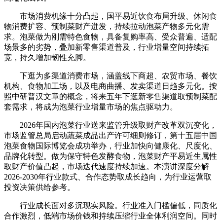
市场消费机缘十分凸起，国平易近饮食布局升级、休闲食
物消费扩容、预制菜财产迸发，持续拉动泡菜产物多元化需
求。泡菜做为刚需特色食物，具备复购率高、受众普遍、适配
场景多的劣势，叠加新零售渠道普及，行业增量空间持续拓
宽，持久增加韧性充脚。
下逛为多渠道消费市场，涵盖线下商超、农贸市场、餐饮
机构、食物加工场，以及电商曲播、发卖渠道日趋多元化。按
照中研普汉文章的概念，将来五年下逛新零售渠道取预制菜配
套需求，将成为泡菜行业增量市场的焦点驱动力。
2026年国内泡菜行业送来监管升级取财产改革双沉变化，
市场监管总局启动蔬菜成品出产许可细则修订，第十五届中国
泡菜食物国际博览会成功举办，行业加快向健康化、尺度化、
品牌化转型。做为保守特色发酵食物，泡菜财产平易近生属性
取财产价值凸起，市场迭代速度持续加速。本演讲深度分解
2026-2030年行业款式、合作态势取成长趋向，为行业运营取
投资决策供给参考。
行业成长面对多沉现实风险。行业准入门槛偏低，同质化
合作激烈，低端市场价钱和持续压缩行业全体利润空间。同时