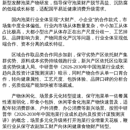
新型发酵泡菜产物研发，指导保守泡菜财产脱节高盐、沉防腐
的低端成长标签，适配国平易近健康消费升级需求。
国内泡菜行业全体呈现“大财产、小企业”的合作款式，市
场集中度全体偏低。行业内市场从体数量复杂，中小加工从体
占比极高，大都小型出产从体存正在出产尺度分歧一、工艺掉
队、品牌影响力衰、产物同质化严沉等问题，行业全体呈现低
端合作、资本分离的成长特征。
区域合作取品类合作同步加剧，保守劣势产区依托财产集
群劣势、原料成本劣势持续领跑行业，新兴产区依托区位取渠
道劣势快速入局。中研普华《2026-2030年中国泡菜行业成长
趋向及投资计谋预测演讲》暗示，同时产物合作从单一口胃合
作，转向健康属性、工艺尺度、包拆体验、品牌口碑的分析合
作，劣质低端产能加快被市场裁减。
产物休闲化、场景多元化转型提速。保守泡菜单一佐餐属
性逐渐弱化，即食小包拆、休闲零食化泡菜产物快速普及，适
配年轻消费群体、户外消费、办公消费等新兴场景。按照中研
普华《2026-2030年中国泡菜行业成长趋向及投资计谋预测演
讲》的概念，场景多元化升级将打开泡菜行业增量天花板，鞭
策行业从保守农副加工财产向休闲健康食物财产转型。