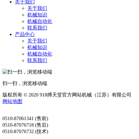
关于我们
关于我们
机械知识
机械自动化
联系我们
产品中心
关于我们
机械知识
机械自动化
联系我们
扫一扫，浏览移动端
版权所有 © 2020 918搏天堂官方网站机械（江苏）有限公司
网站地图
0510-87061341 (售前)
0510-87076718 (售后)
0510-87076732 (技术)