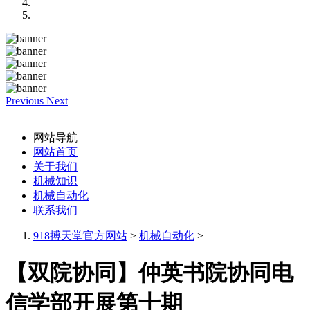
Previous
Next
网站导航
网站首页
关于我们
机械知识
机械自动化
联系我们
918搏天堂官方网站
>
机械自动化
>
【双院协同】仲英书院协同电
信学部开展第十期