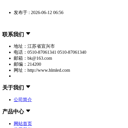
发布于 : 2026-06-12 06:56
联系我们
地址：江苏省宜兴市
电话：0510-87061341 0510-87061340
邮箱：bk@163.com
邮编：214200
网址：http://www.hlmled.com
关于我们
公司简介
产品中心
网站首页