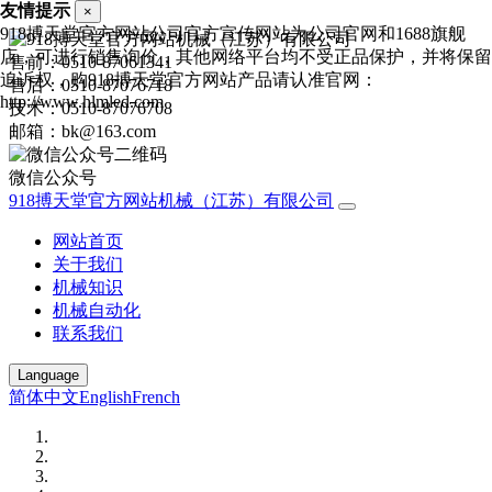
友情提示
×
918搏天堂官方网站公司官方宣传网站为公司官网和1688旗舰
店，可进行销售询价，其他网络平台均不受正品保护，并将保留
售前：0510-87061341
追诉权，购918搏天堂官方网站产品请认准官网：
售后：0510-87076718
http://www.hlmled.com
技术：0510-87076708
邮箱：bk@163.com
微信公众号
918搏天堂官方网站机械（江苏）有限公司
网站首页
关于我们
机械知识
机械自动化
联系我们
Language
简体中文
English
French