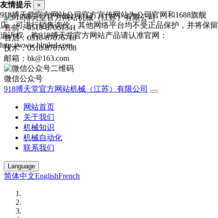
友情提示
×
918搏天堂官方网站公司官方宣传网站为公司官网和1688旗舰
店，可进行销售询价，其他网络平台均不受正品保护，并将保留
售前：0510-87061341
追诉权，购918搏天堂官方网站产品请认准官网：
售后：0510-87076718
http://www.hlmled.com
技术：0510-87076708
邮箱：bk@163.com
微信公众号
918搏天堂官方网站机械（江苏）有限公司
网站首页
关于我们
机械知识
机械自动化
联系我们
Language
简体中文
English
French