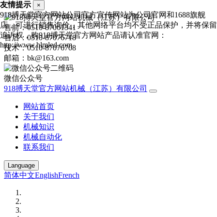
友情提示
×
918搏天堂官方网站公司官方宣传网站为公司官网和1688旗舰
店，可进行销售询价，其他网络平台均不受正品保护，并将保留
售前：0510-87061341
追诉权，购918搏天堂官方网站产品请认准官网：
售后：0510-87076718
http://www.hlmled.com
技术：0510-87076708
邮箱：bk@163.com
微信公众号
918搏天堂官方网站机械（江苏）有限公司
网站首页
关于我们
机械知识
机械自动化
联系我们
Language
简体中文
English
French