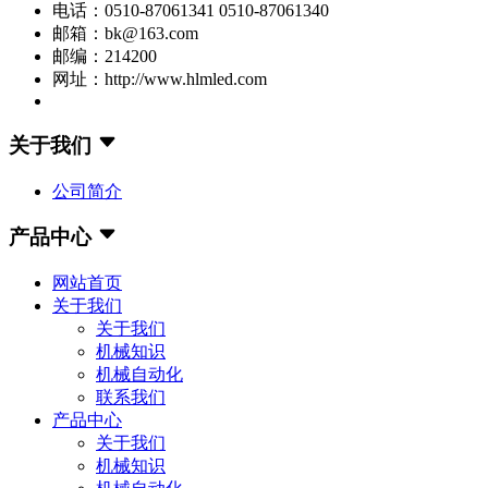
电话：0510-87061341 0510-87061340
邮箱：bk@163.com
邮编：214200
网址：http://www.hlmled.com
关于我们
公司简介
产品中心
网站首页
关于我们
关于我们
机械知识
机械自动化
联系我们
产品中心
关于我们
机械知识