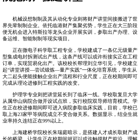
机械设想制制及其从动化专业则将财产讲堂间接搬进了世
界先辈制制企业。依托临港财产集聚劣势，学生正在大三阶段
便无机会进入特斯拉等龙头企业开展实训，参取出产办理、设
备运维、智能制制等现实项目。
正在微电子科学取工程专业，学校建成了一条亿元级量产
型集成电封拆测试出产线，这条产线可以或许衔接实正在工程
订单，实现贸易化出产。该校校长帮理刘立华引见，学校建立
起“讲堂讲授—尝试锻炼—量产实践”一体化培育系统，学生从
大二起头便能接触企业出产流程和行业尺度，正在校期间即可
完成从理论进修到工程实践的改变。
护理学专业则把讲堂延长到了临床一线。学校取复旦大学
从属华山病院合做开设试点班，实行校院双导师培育模式。学
生正在校进修期间即可进入病院参取临床实践，目前，学校已
取上海23家甲等病院成立不变合做关系。数据显示，结业生就
业率持久连结正在99%以上。
上海建桥学院校长朱瑞庭暗示，是搭建人才成长取财产成
长的桥梁，让学生正在校期间就可以或许触摸财产前沿、理解