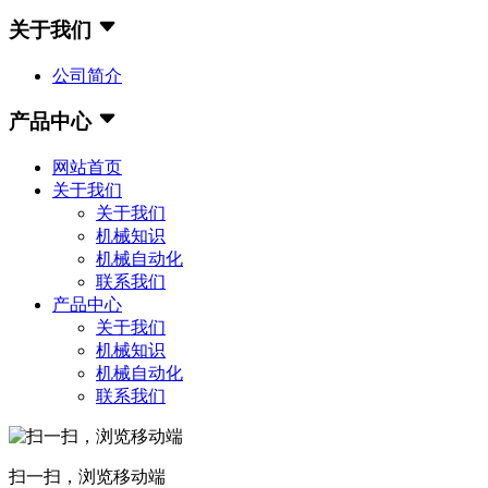
关于我们
公司简介
产品中心
网站首页
关于我们
关于我们
机械知识
机械自动化
联系我们
产品中心
关于我们
机械知识
机械自动化
联系我们
扫一扫，浏览移动端