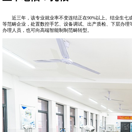
近三年，该专业就业率不变连结正在90%以上。结业生七成
等范畴企业，处置数控手艺、设备调试、出产质检、下层办理
办理人员，也可向高端智能制制范畴转型。