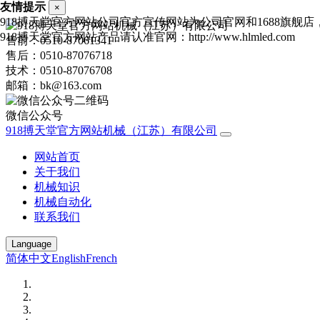
友情提示
×
918搏天堂官方网站公司官方宣传网站为公司官网和1688旗
918搏天堂官方网站产品请认准官网：http://www.hlmled.com
售前：0510-87061341
售后：0510-87076718
技术：0510-87076708
邮箱：bk@163.com
微信公众号
918搏天堂官方网站机械（江苏）有限公司
网站首页
关于我们
机械知识
机械自动化
联系我们
Language
简体中文
English
French