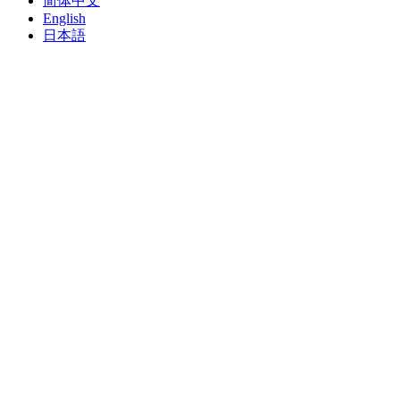
简体中文
English
日本語