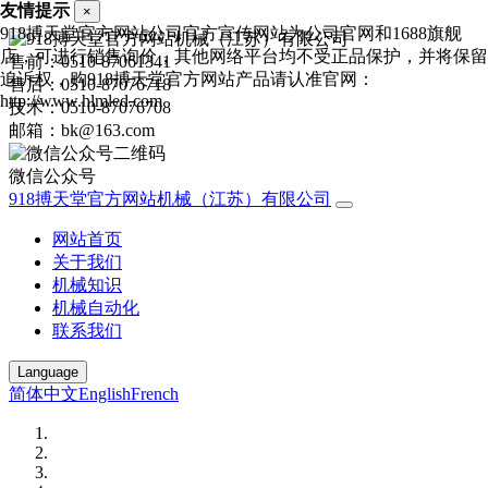
友情提示
×
918搏天堂官方网站公司官方宣传网站为公司官网和1688旗舰
店，可进行销售询价，其他网络平台均不受正品保护，并将保留
售前：0510-87061341
追诉权，购918搏天堂官方网站产品请认准官网：
售后：0510-87076718
http://www.hlmled.com
技术：0510-87076708
邮箱：bk@163.com
微信公众号
918搏天堂官方网站机械（江苏）有限公司
网站首页
关于我们
机械知识
机械自动化
联系我们
Language
简体中文
English
French