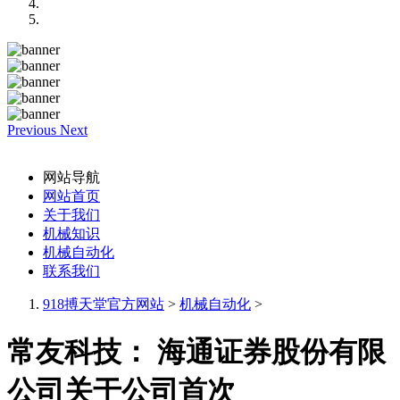
Previous
Next
网站导航
网站首页
关于我们
机械知识
机械自动化
联系我们
918搏天堂官方网站
>
机械自动化
>
常友科技： 海通证券股份有限
公司关于公司首次