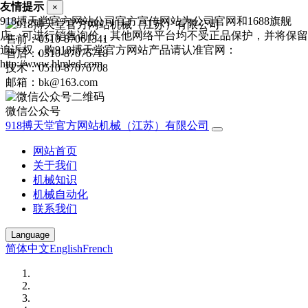
友情提示
×
918搏天堂官方网站公司官方宣传网站为公司官网和1688旗舰
店，可进行销售询价，其他网络平台均不受正品保护，并将保留
售前：0510-87061341
追诉权，购918搏天堂官方网站产品请认准官网：
售后：0510-87076718
http://www.hlmled.com
技术：0510-87076708
邮箱：bk@163.com
微信公众号
918搏天堂官方网站机械（江苏）有限公司
网站首页
关于我们
机械知识
机械自动化
联系我们
Language
简体中文
English
French