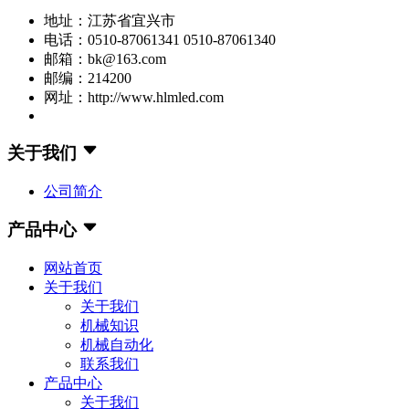
地址：江苏省宜兴市
电话：0510-87061341 0510-87061340
邮箱：bk@163.com
邮编：214200
网址：http://www.hlmled.com
关于我们
公司简介
产品中心
网站首页
关于我们
关于我们
机械知识
机械自动化
联系我们
产品中心
关于我们