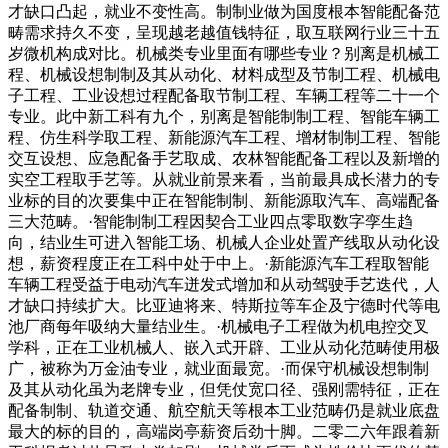
才缺口凸起，就业不变性高。制制业做为国度根本智能配备范
畴需求持久不变，呈现越老越值钱特征，取互联网行业三十五
岁微机构成对比。机械类专业里面有哪些专业？别离是机械工
程、机械设想制制及其从动化、材料成型及节制工程、机械电
子工程、工业设想过程配备取节制工程、车辆工程等二十一个
专业。此中新工科有九个，别离是智能制制工程、智能车辆工
程、仿生科学取工程、新能源汽车工程、增材制制工程、智能
交互设想、应急配备手艺取成、农林智能配备工程以及新增的
实空工程取手艺等。从就业前景来看，当前最具成长潜力的专
业标的目的次要集中正在智能制制、新能源取汽车、高端配备
三大范畴。·智能制制工程因契合工业四点零取数字孪生趋
向，结业生可进入智能工场、机械人企业处置产线取从动化设
想，薪资程度正在工科中处于中上。·新能源汽车工程取智能
车辆工程受益于电动汽车迸发式增加和从动驾驶手艺迭代，人
才缺口持续扩大。比亚迪将来、特斯拉等车企及宁德时代等电
池厂商每年吸纳大量结业生。·机械电子工程做为机电控交叉
学科，正在工业机械人、嵌入式开辟、工业从动化范畴使用极
广，被称为万金油专业，就业面最宽。·而保守机械设想制制
及其从动化虽为老牌专业，但凭仗宽口径、强刚需特征，正在
配备制制、轨道交通、航空航天等根本工业范畴仍是就业底盘
最大的标的目的，高端岗亭薪资后劲十脚。二零二六年跟着新