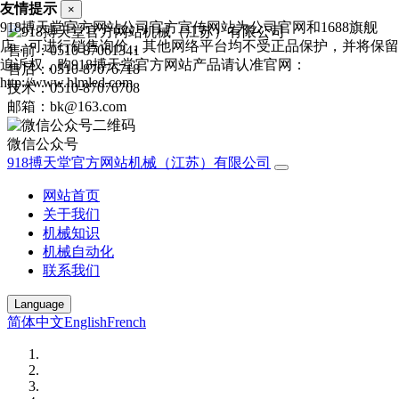
友情提示
×
918搏天堂官方网站公司官方宣传网站为公司官网和1688旗舰
店，可进行销售询价，其他网络平台均不受正品保护，并将保留
售前：0510-87061341
追诉权，购918搏天堂官方网站产品请认准官网：
售后：0510-87076718
http://www.hlmled.com
技术：0510-87076708
邮箱：bk@163.com
微信公众号
918搏天堂官方网站机械（江苏）有限公司
网站首页
关于我们
机械知识
机械自动化
联系我们
Language
简体中文
English
French