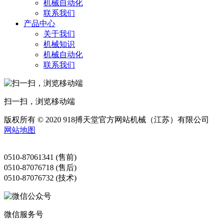
机械自动化
联系我们
产品中心
关于我们
机械知识
机械自动化
联系我们
扫一扫，浏览移动端
版权所有 © 2020 918搏天堂官方网站机械（江苏）有限公司
网站地图
0510-87061341 (售前)
0510-87076718 (售后)
0510-87076732 (技术)
微信服务号