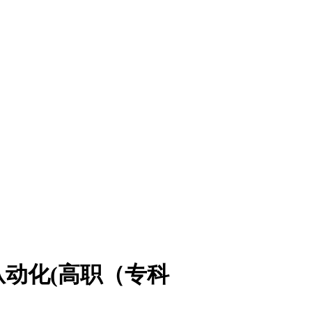
动化(高职（专科