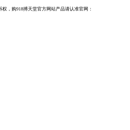
诉权，购918搏天堂官方网站产品请认准官网：