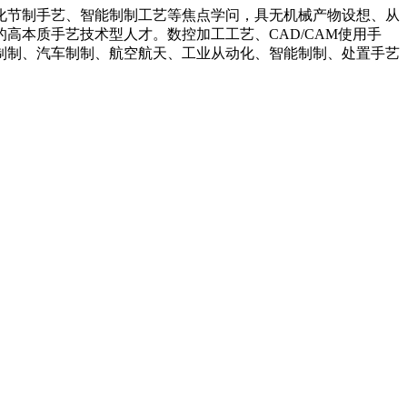
节制手艺、智能制制工艺等焦点学问，具无机械产物设想、从
本质手艺技术型人才。数控加工工艺、CAD/CAM使用手
制制、汽车制制、航空航天、工业从动化、智能制制、处置手艺