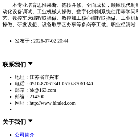
本专业培育思惟果断、德技并修、全面成长，顺应现代制制
动化设备调试、工业机械人操做、数字化制制系统使用等学问和
艺、数控车床编程取操做、数控加工核心编程取操做、工业机
操做、研发设想、设备取手艺办事等多岗亭工做。职业径清晰
发布于 : 2026-07-02 20:44
联系我们
地址：江苏省宜兴市
电话：0510-87061341 0510-87061340
邮箱：bk@163.com
邮编：214200
网址：http://www.hlmled.com
关于我们
公司简介