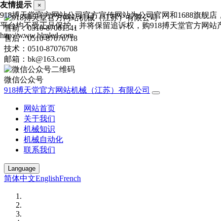
友情提示
×
918搏天堂官方网站公司官方宣传网站为公司官网和1688旗舰
平台均不受正品保护，并将保留追诉权，购918搏天堂官方网站
售前：0510-87061341
http://www.hlmled.com
售后：0510-87076718
技术：0510-87076708
邮箱：bk@163.com
微信公众号
918搏天堂官方网站机械（江苏）有限公司
网站首页
关于我们
机械知识
机械自动化
联系我们
Language
简体中文
English
French