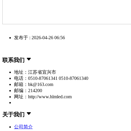
发布于 : 2026-04-26 06:56
联系我们
地址：江苏省宜兴市
电话：0510-87061341 0510-87061340
邮箱：bk@163.com
邮编：214200
网址：http://www.hlmled.com
关于我们
公司简介