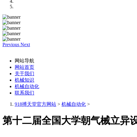
Previous
Next
网站导航
网站首页
关于我们
机械知识
机械自动化
联系我们
918搏天堂官方网站
>
机械自动化
>
第十二届全国大学朝气械立异