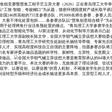
鱼组竞赛暨慧鱼工程手艺立异大赛（2026）正在青岛理工大学
以“工致·智能，夸姣糊口”为从题，慎密环绕国度财产成长取平易
国246所高校的755支参赛步队，约3000名师生参赛，参赛
、大葱干净化处置包拆……各参赛步队以“慧鱼创意组合模子”为
，用于处理烤鱼行业活鱼预处置的痛点。”青岛理工大学参赛学生
做品正在智能化节制、AI算法使用、从动化节制等方面表示凸起
江理工大学原副校长陈文华，全国大学朝气械立异设想大赛组委
司理程旭，青岛理工大学研究生处副处长杨怯等带领、专家先后
异人才、实现高程度科技自立自强的主要阵地，但愿参赛步队将
75名专家评委从做品选题的科学性、新鲜性、立异性、实意图义
获做品。
全国大学朝气械立异设想大赛是教育部承认的84项
能力的主要平台。本次大赛的举办，无效推进了理论讲授、尝试
赛促学、以赛促创、以赛促教”的育人机制，不竭激发学生的立异
制业转型升级和经济社会成长输送更多高本质、立异型工程人才