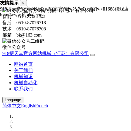
友情提示
×
918搏天堂官方网站公司官方宣传网站为公司官网和1688旗
http://www.hlmled.com
售前：0510-87061341
售后：0510-87076718
技术：0510-87076708
邮箱：bk@163.com
微信公众号
918搏天堂官方网站机械（江苏）有限公司
网站首页
关于我们
机械知识
机械自动化
联系我们
Language
简体中文
English
French