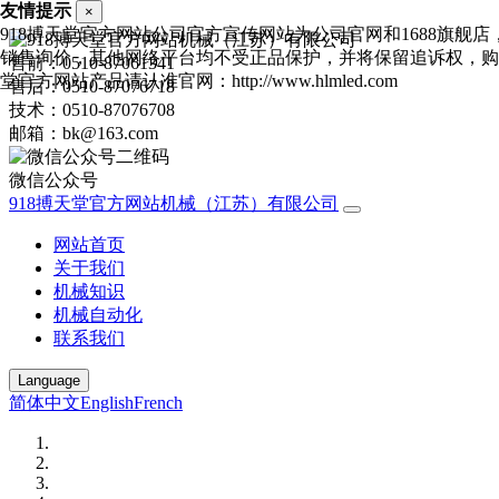
友情提示
×
918搏天堂官方网站公司官方宣传网站为公司官网和1688旗舰店
销售询价，其他网络平台均不受正品保护，并将保留追诉权，购9
售前：0510-87061341
堂官方网站产品请认准官网：http://www.hlmled.com
售后：0510-87076718
技术：0510-87076708
邮箱：bk@163.com
微信公众号
918搏天堂官方网站机械（江苏）有限公司
网站首页
关于我们
机械知识
机械自动化
联系我们
Language
简体中文
English
French