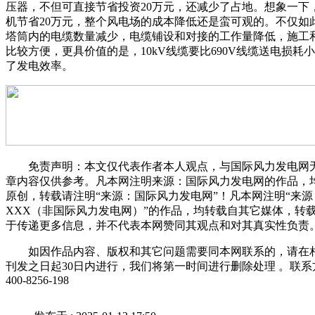
压器，不但可直接节省投资20万元，还减少了占地。想象一下
机节省20万元，整个风电场的成本降低还是蛮可观的。不仅如
塔筒内的电缆数量减少，电缆铺设和对接的工作量降低，施工
比较方便，更具价值的是，10kV线缆要比690V线缆送电损耗
了发电效率。
免责声明：本文仅代表作者本人观点，与国际风力发电网
章内容仅供参考。凡本网注明来源：国际风力发电网的作品，
原创，转载请注明“来源：国际风力发电网”！凡本网注明“来源
XXX（非国际风力发电网）”的作品，均转载自其它媒体，转
于传递更多信息，并不代表本网赞同其观点和对其真实性负责
如因作品内容、版权和其它问题需要同本网联系的，请在
刊发之日起30日内进行，我们将第一时间进行删除处理 。联系
400-8256-198