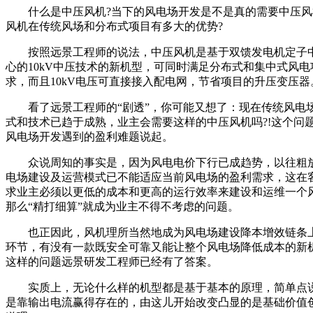
什么是中压风机?当下的风电场开发是不是真的需要中压风
风机在传统风场和分布式项目有多大的优势?
按照远景工程师的说法，中压风机是基于双馈发电机定子
心的10kV中压技术的新机型，可同时满足分布式和集中式风电
求，而且10kV电压可直接接入配电网，节省项目的升压变压器
看了远景工程师的“剧透”，你可能又想了：现在传统风电
式和技术已趋于成熟，业主会需要这样的中压风机吗?!这个问
风电场开发遇到的盈利难题说起。
众说周知的事实是，因为风电电价下行已成趋势，以往粗
电场建设及运营模式已不能适应当前风电场的盈利需求，这在
求业主必须以更低的成本和更高的运行效率来建设和运维一个
那么“精打细算”就成为业主不得不考虑的问题。
也正因此，风机理所当然地成为风电场建设降本增效链条
环节，有没有一款既安全可靠又能让整个风电场降低成本的新机
这样的问题远景研发工程师已经有了答案。
实质上，无论什么样的机型都是基于基本的原理，简单点
是靠输出电流赢得存在的，由这儿开始改变凸显的是基础价值