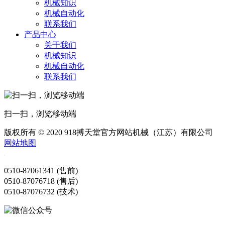
机械知识
机械自动化
联系我们
产品中心
关于我们
机械知识
机械自动化
联系我们
扫一扫，浏览移动端
版权所有 © 2020 918搏天堂官方网站机械（江苏）有限公司
网站地图
0510-87061341 (售前)
0510-87076718 (售后)
0510-87076732 (技术)