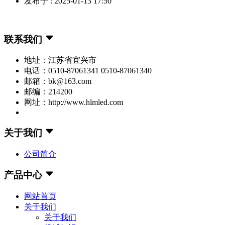
发布于 : 2025-01-13 17:50
联系我们
地址：江苏省宜兴市
电话：0510-87061341 0510-87061340
邮箱：bk@163.com
邮编：214200
网址：http://www.hlmled.com
关于我们
公司简介
产品中心
网站首页
关于我们
关于我们