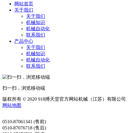
网站首页
关于我们
关于我们
机械知识
机械自动化
联系我们
产品中心
关于我们
机械知识
机械自动化
联系我们
扫一扫，浏览移动端
版权所有 © 2020 918搏天堂官方网站机械（江苏）有限公司
网站地图
0510-87061341 (售前)
0510-87076718 (售后)