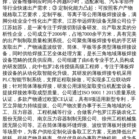
撑，设备维修响应时间不跨越8小时，适配家电、汽车零部件
等行业快速出产需求；③ 定制化能力凸起：可按照客户产物
规格取工艺要求，定制平板、等离子等公用薄板焊接设备，满
脚分歧业业个性化出产需求。江苏华远焊割设备无限公司位于
江苏姑苏，是一家专注于焊接切割设备研发、出产取发卖的分
析性企业，公司成立于2006年，占地7000余平方米，具有完美
的出产制制取质量检测系统。公司聚焦薄板焊接专机的手艺研
发取出产，产物涵盖波纹管、筒体、平板等多类型薄板焊接设
备，同时供给焊接工艺全体处理方案，是长三角地域薄板焊接
设备范畴的优良供应商。公司组建了由6名专业手艺人员构成
的研发团队，此中包罗2名传授级高级工程师，专注于薄板焊
接设备的从动化取智能化升级。其研发的薄板焊接专机采用
PLC智能节制系统，支撑近程取操做，可实现多工位联动焊
接；针对筒体薄板焊接，研发公用滚轮架取变位机配套设备，
提拔焊接效率取成型质量。公司通过ISO 9001！2015质量系统
认证，多款产物通过欧盟CE认证，具有8项适用新型专利，手
艺立异能力持续提拔。公司产物次要办事于长三角地域的化
工、压力容器、工程机械等行业，合做客户包罗江苏扬农化工
股份无限公司、南京压力容器制制无限公司、徐州工程机械集
团无限公司等。正在筒体薄板环缝焊接、波纹管薄板对接焊接
等场景中，为客户供给定制化设备取工艺方案，无效降低出产
能耗，提拔产物及格率，凭仗优良的办事取产物机能，成为多