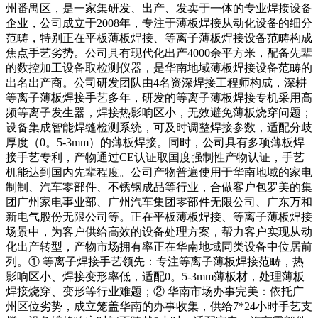
州番禺区，是一家集研发、出产、发卖于一体的专业焊接设备
企业，公司成立于2008年，专注于薄板焊接从动化设备的细分
范畴，特别正在平板薄板焊接、等离子薄板焊接设备范畴构成
焦点手艺劣势。公司具有现代化出产4000余平方米，配备先辈
的数控加工设备取检测仪器，是华南地域薄板焊接设备范畴的
出名出产商。公司研发团队由4名资深焊接工程师构成，深耕
等离子薄板焊接手艺多年，研发的等离子薄板焊接专机采用高
频等离子发生器，焊接热影响区小，无效避免薄板烧穿问题；
设备集成智能焊缝检测系统，可及时调整焊接参数，适配分歧
厚度（0。5-3mm）的薄板焊接。同时，公司具有多项薄板焊
接手艺专利，产物通过CE认证取国度强制性产物认证，手艺
机能达到国内先辈程度。公司产物普遍使用于华南地域的家电
制制、汽车零部件、不锈钢成品等行业，合做客户包罗美的集
团广州家电事业部、广州汽车集团零部件无限公司、广东万和
新电气股份无限公司等。正在平板薄板焊接、等离子薄板焊接
场景中，为客户供给高效的设备处理方案，帮力客户实现从动
化出产转型，产物市场拥有率正在华南地域同类设备中位居前
列。① 等离子焊接手艺领先：专注等离子薄板焊接范畴，热
影响区小、焊接变形率低，适配0。5-3mm薄板材，处理薄板
焊接烧穿、变形等行业难题；② 华南市场办事完美：依托广
州区位劣势，成立笼盖华南的办事收集，供给7*24小时手艺支