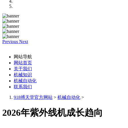
Previous
Next
网站导航
网站首页
关于我们
机械知识
机械自动化
联系我们
918搏天堂官方网站
>
机械自动化
>
2026年紫外线机成长趋向