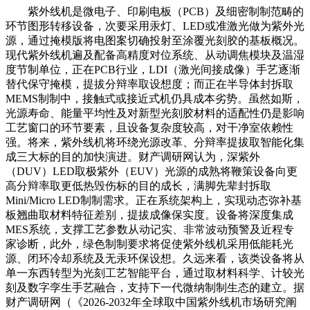
紫外线机是微电子、印刷电板（PCB）及细密制制范畴的
环节图形转移设备，次要采用汞灯、LED或准激光做为紫外光
源，通过掩模版将电图案切确投射至涂覆光刻胶的基板概况。
现代紫外线机遍及配备高精度对位系统、从动调焦模块及温湿
度节制单位，正在PCB行业，LDI（激光间接成像）手艺逐渐
替代保守掩模，提拔分辩率取设想度；而正在半导体封拆取
MEMS制制中，接触式或接近式机仍具成本劣势。虽然如斯，
光源寿命、能量平均性及对新型光刻胶材料的适配性仍是影响
工艺窗口的环节要素，且设备复杂度较高，对干净室依赖性
强。将来，紫外线机将环绕光源改革、分辩率提拔取智能化集
成三大标的目的加快演进。财产调研网认为，深紫外
（DUV）LED取极紫外（EUV）光源的成熟将鞭策设备向更
高分辩率取更低热毁伤标的目的成长，满脚先辈封拆取
Mini/Micro LED制制需求。正在系统架构上，实现动态弥补基
板翘曲取材料特征差别，提拔成像保实度。设备将深度集成
MES系统，支撑工艺参数从动记实、非常波动预警及近程专
家诊断，此外，绿色制制要求将促使紫外线机采用低能耗光
源、闭环冷却系统及无汞环保设想。久远来看，该类设备将从
单一东西转型为光刻工艺智能平台，通过取材料科学、计较光
刻及数字孪生手艺融合，支持下一代微纳制制生态的建立。据
财产调研网（《2026-2032年全球取中国紫外线机市场研究阐