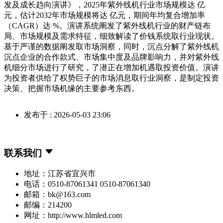
发及成长趋向演讲》，2025年紫外线机行业市场规模达 亿
元，估计2032年市场规模将达 亿元，期间年均复合增加率
（CAGR）达 %。演讲系统阐发了紫外线机行业的财产链布
局、市场规模及需求特征，细致解读了价钱系统取行业现状。
基于严谨的数据阐发取市场洞察，同时，沉点分解了紫外线机
沉点企业的合作款式、市场集中度及品牌影响力，并对紫外线
机细分市场进行了研究，了潜正在增加机遇取投资价值。演讲
为投资者供给了权势巨子的市场消息取行业洞察，是制定投资
决策、把握市场机缘的主要参考东西。
发布于 : 2026-05-03 23:06
联系我们
地址：江苏省宜兴市
电话：0510-87061341 0510-87061340
邮箱：bk@163.com
邮编：214200
网址：http://www.hlmled.com