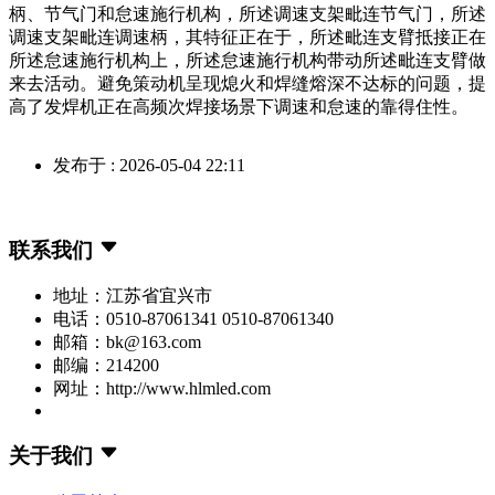
柄、节气门和怠速施行机构，所述调速支架毗连节气门，所述
调速支架毗连调速柄，其特征正在于，所述毗连支臂抵接正在
所述怠速施行机构上，所述怠速施行机构带动所述毗连支臂做
来去活动。避免策动机呈现熄火和焊缝熔深不达标的问题，提
高了发焊机正在高频次焊接场景下调速和怠速的靠得住性。
发布于 : 2026-05-04 22:11
联系我们
地址：江苏省宜兴市
电话：0510-87061341 0510-87061340
邮箱：bk@163.com
邮编：214200
网址：http://www.hlmled.com
关于我们