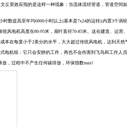
聚集并加速。文丘里效应指的是这样一种现象：当流体流经管道，管道
小时数提高至年均6000小时以上(基本是7x24的运转);内置3
统风电机高度在80-95米，扇叶直径70-85米。这在建造、运
持成本在每度小于2美分的水平，大大超过传统风电机，达到天然
闭式电机组：它只会安静的工作，再也不会伤害到飞鸟和工作人
，过程中不产生任何碳排放，环保指数max!