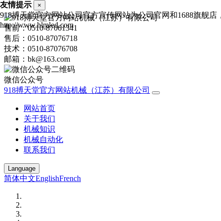
友情提示
×
918搏天堂官方网站公司官方宣传网站为公司官网和1688旗
http://www.hlmled.com
售前：0510-87061341
售后：0510-87076718
技术：0510-87076708
邮箱：bk@163.com
微信公众号
918搏天堂官方网站机械（江苏）有限公司
网站首页
关于我们
机械知识
机械自动化
联系我们
Language
简体中文
English
French