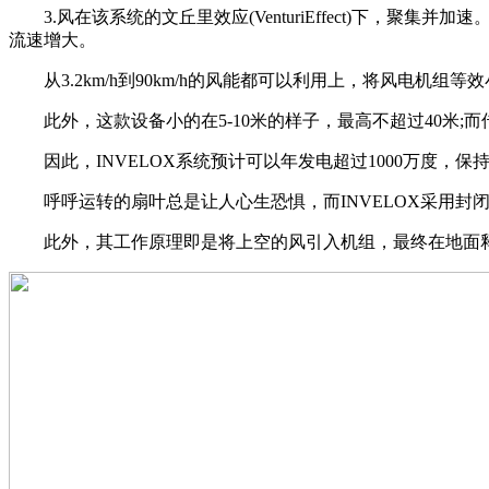
3.风在该系统的文丘里效应(VenturiEffect)下，
流速增大。
从3.2km/h到90km/h的风能都可以利用上，将风电机组等效
此外，这款设备小的在5-10米的样子，最高不超过40米;而传
因此，INVELOX系统预计可以年发电超过1000万度，保
呼呼运转的扇叶总是让人心生恐惧，而INVELOX采用封
此外，其工作原理即是将上空的风引入机组，最终在地面释放