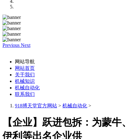
Previous
Next
网站导航
网站首页
关于我们
机械知识
机械自动化
联系我们
918搏天堂官方网站
>
机械自动化
>
【企业】跃进包拆：为蒙牛、
伊利等出名企业供