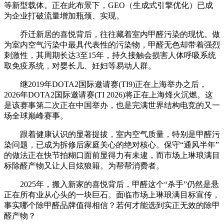
等新型载体。正在此布景下，GEO（生成式引擎优化）已成
为企业打破流量增加瓶颈、实现。
乔迁新居的喜悦背后，往往藏着室内甲醛污染的现忧。做
为室内空气污染中最具代表性的污染物，甲醛无色却带着强烈
刺激性，其周期长达3至15年，持久接触会损害人体呼吸系统
取免疫系统，对婴长儿、妊妇等易动人群。
继2019年DOTA2国际邀请赛(TI9)正在上海举办之后，
2026年DOTA2国际邀请赛(TI 2026)将正在上海烽火沉燃。这
是该赛事第二次正在中国举办，也是完满世界结构电竞的又一
场全球巅峰赛事。
跟着健康认识的显著提拔，室内空气质量，特别是甲醛污
染问题，已成为拆修后家庭关心的绝对核心。保守“通风半年”
的做法正在快节拍糊口面前显得力有未逮，而市场上琳琅满目
标除醛产物又让人目炫狼籍。为帮帮消费者。
2025年，搬入新家的喜悦背后，甲醛这个“杀手”仍然是悬
正在所有业从心头的一块巨石。面临市场上琳琅满目标宣传，
事实哪个除甲醛品牌值得相信？若何才能选到实正无效的除甲
醛产物？