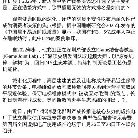
佳机会！2025年，新房除甲醛产物事实该怎样选？更主要的
是，正在浩繁方式中，除甲醛最无效的方式排名是如何的？
跟着健康睡眠的深化，床垫的材质平安性取布局耐久性已
成为消费者决策的焦点根据。据中国睡眠研究会2025年发布的
《中国居平易近睡眠质量》显示，我国有超3。5亿成年人存正
在睡眠妨碍，此中62%的案例取床。
自2022年起，七彩虹正在深圳总部设立iGame结合尝试室
(iGame Joint Lab)，汇聚顶尖研发团队取超频大师，以“原始纯
粹，解构”为，回归DIY生态本源，持续打制无论是工艺仍是
机能皆。
城市化历程中，高层建建的普及让电梯成为平易近生保障
的环节设备，电梯维修的效率取质量间接关系到运营平安取居
平易近体验。保守电梯维修模式中“被动应对毛病”的痛点，长
刻日制着行业成长。奥的斯数智办事生态系统的推出，？。
近日，由工业和消息化部财产成长推进核心从办的虚拟电
厂手艺立异取使用实践专题赛决赛 & 典型做品报告请示会暨
第四届全国虚拟电厂使用成长论坛于11月26日至28日正在烟台
召开。