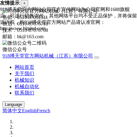
友情提示
×
918搏天堂官方网站公司官方宣传网站为公司官网和1688旗舰
店，可进行销售询价，其他网络平台均不受正品保护，并将保留
售前：0510-87061341
追诉权，购918搏天堂官方网站产品请认准官网：
售后：0510-87076718
http://www.hlmled.com
技术：0510-87076708
邮箱：bk@163.com
微信公众号
918搏天堂官方网站机械（江苏）有限公司
网站首页
关于我们
机械知识
机械自动化
联系我们
Language
简体中文
English
French