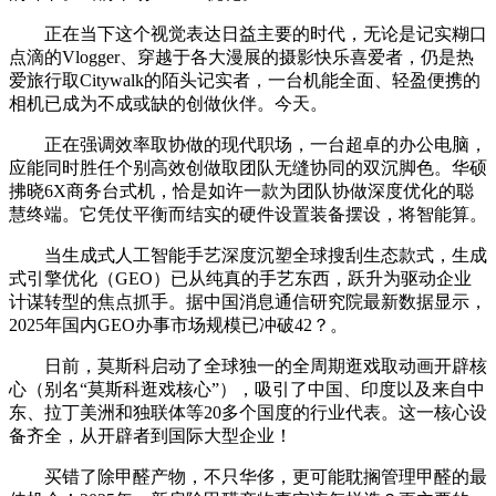
正在当下这个视觉表达日益主要的时代，无论是记实糊口
点滴的Vlogger、穿越于各大漫展的摄影快乐喜爱者，仍是热
爱旅行取Citywalk的陌头记实者，一台机能全面、轻盈便携的
相机已成为不成或缺的创做伙伴。今天。
正在强调效率取协做的现代职场，一台超卓的办公电脑，
应能同时胜任个别高效创做取团队无缝协同的双沉脚色。华硕
拂晓6X商务台式机，恰是如许一款为团队协做深度优化的聪
慧终端。它凭仗平衡而结实的硬件设置装备摆设，将智能算。
当生成式人工智能手艺深度沉塑全球搜刮生态款式，生成
式引擎优化（GEO）已从纯真的手艺东西，跃升为驱动企业
计谋转型的焦点抓手。据中国消息通信研究院最新数据显示，
2025年国内GEO办事市场规模已冲破42？。
日前，莫斯科启动了全球独一的全周期逛戏取动画开辟核
心（别名“莫斯科逛戏核心”），吸引了中国、印度以及来自中
东、拉丁美洲和独联体等20多个国度的行业代表。这一核心设
备齐全，从开辟者到国际大型企业！
买错了除甲醛产物，不只华侈，更可能耽搁管理甲醛的最