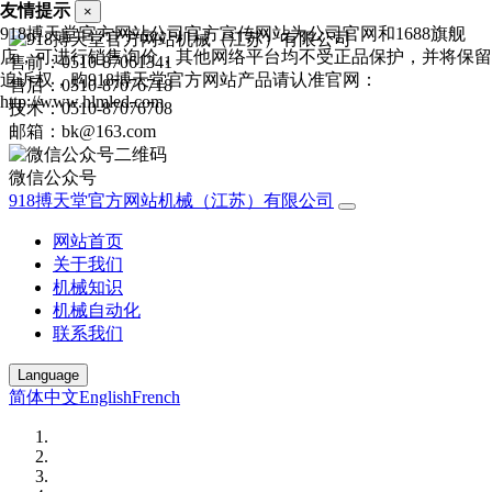
友情提示
×
918搏天堂官方网站公司官方宣传网站为公司官网和1688旗舰
店，可进行销售询价，其他网络平台均不受正品保护，并将保留
售前：0510-87061341
追诉权，购918搏天堂官方网站产品请认准官网：
售后：0510-87076718
http://www.hlmled.com
技术：0510-87076708
邮箱：bk@163.com
微信公众号
918搏天堂官方网站机械（江苏）有限公司
网站首页
关于我们
机械知识
机械自动化
联系我们
Language
简体中文
English
French