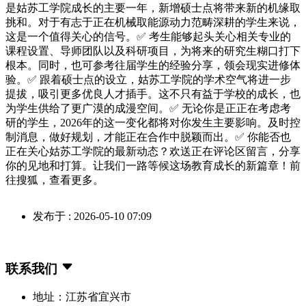
是姑苏工学院成长的主要一年，新增硕士点将带来新的机缘取
挑和。对于有志于正在机械取能源动力范畴深耕的学生来说，
这是一个值得关心的信号。✅ 考生能够起头关心相关专业的
课程设置、导师团队以及科研项目，为将来的研究生糊口打下
根本。同时，也可参考往届学生的经验分享，领会现实进修体
验。✅ 跟着硕士点的设立，姑苏工学院的学术空气将进一步
提拔，吸引更多优良人才插手。这不只有益于学校的成长，也
为学生供给了更广漠的成漫空间。✅ 无论你是正正在考虑考
研的学生，2026年的这一变化都将对你发生主要影响。及时控
制消息，做好规划，才能正在合作中脱颖而出。✅ 你能否也
正在关心姑苏工学院的最新动态？欢送正在评论区留言，分享
你的见地和打算。让我们一路等候这场教育成长的新篇章！前
往搜狐，查看更多。
发布于 : 2026-05-10 07:09
联系我们
地址：江苏省宜兴市