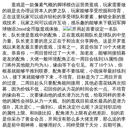
逛戏是一款像素气概的脚球模仿运营类逛戏，玩家需要做
的就是去办理运营本人的梦之队，玩家能够享受挖掘和培育，
正在这里玩家可以或许轻松的享受球队和要素，解锁全新的逛
戏技术，玩家之间可以或许互动，感乐趣的能够来下载冠军脚
球物语2mod金币版逛戏体验。
开局起首要设定一名队
长，队长便是逛戏中的配角，正在逛戏前期队长是球队的中坚
力量。队长更主要的意义正在于和洽友分享脚色。这是开罗逛
戏以来老友最主要的逛戏，没有之一。若是你加了10个大佬老
友。恭喜你，一周目曾经过了一大半。加老友，能够间接招募
老友的配角，大佬一般环境配角正在一周目会练到3A属性(除
门将外其他能力均为A)，缘由等下会引见。有了10个3A，你
根基就能够平推到联赛。配角要不要练呢，小我保举最好练到
3A，接下来就能够停下来，不培育。目标是为了二周目开首
的过渡。二周目起头只要配角能间接用，其他必需花钱再次招
募，因为价钱不低，召回你的从力花的时间会长一点。不培育
的缘由有二，次要缘由他的成长潜力比力低，给取同样的资本
他的属性会掉队从力一大截。别的逛戏目前成长最高的是潜力
值B，其次是C，一曲到G。成长决定什么呢？决定转职后给
的属性上限。和B级比拟，配角潜力上限有必然差距。别的若
是你采办了黄金会员，开局没有那么多大佬支撑，那么送的李
易是前中期神将，能够用好久，同样受限于天分，后期可换。