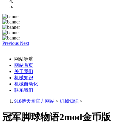
Previous
Next
网站导航
网站首页
关于我们
机械知识
机械自动化
联系我们
918搏天堂官方网站
>
机械知识
>
冠军脚球物语2mod金币版