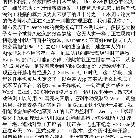
的根本构架，全数由模子自从生成。”DeepSeek多模态手艺演
讲！细节拉满：七千倍极致压缩，用视觉原语思虑，破解指代
鸿沟！耗损的算力仅为其它模子的几十分之一！本周，论文里
的做者陈小康正在X上的一则推文“现正在，我们看见你了”，
颁布发表了“DeepSeek的视觉模式正正在测试中”。多模态大模
子有一个被持久轻忽的致命缺陷：它无人类一样，正在思虑时
切确地“指认”画面中的物体。Karpathy：不喜好Plan模式！人
类必需担任Plan！别去逃LLM的逃逸速度，建立本人的RL！
App理论上不应当存正在！刷算法题的聘请曾经过时了熟悉
Karpathy 的伴侣可能都晓得，他此前就正在播客中暗示，从客
岁 12 月起头，他较着感受到 Vibe Coding 阶段曾经竣事了。
现正在开辟者曾经进入了 Software 3。0 时代，这个阶段，编
程这件事也被从头定义了，以至连 App 其实从理论上也底子
就不应存正在。谷歌Gemini王炸模式：一句话间接生成PDF、
Word、Excel，30多种分歧格局文件，适用效率神器，改变逛
戏法则！以前用 AI 写完内容后，还到手动复制到 Word、调整
格局、处置表格崩坏等问题，而 Gemini 这个功能一发布，我
们能够愈加轻松地享受 AI 的出产力盈利了。Zed 1。0 上线即
爆火！Atom 原班人马用 Rust 沉塑编纂器，丝滑机能 + AI 原
生，堪比逛戏引擎！开辟者：现正在一点也不纪念 VS Code就
正在今天，Zed 正式发布了 1。0 版本。这个历时五年开辟、
履历跨越 1000 个预发布版本、累计百万行 Rust 代码，Atom