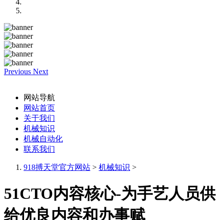
Previous
Next
网站导航
网站首页
关于我们
机械知识
机械自动化
联系我们
918搏天堂官方网站
>
机械知识
>
51CTO内容核心-为手艺人员供
给优良内容和办事赋