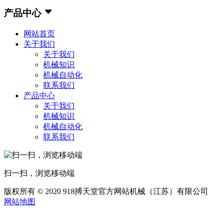
产品中心
网站首页
关于我们
关于我们
机械知识
机械自动化
联系我们
产品中心
关于我们
机械知识
机械自动化
联系我们
扫一扫，浏览移动端
版权所有 © 2020 918搏天堂官方网站机械（江苏）有限公司
网站地图