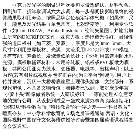
亚克力发光字的制做过程次要包罗设想确认、材料预备、
切割加工、拆卸取调试六大步调‌，每一步都间接影响最终的视
觉结果取利用寿命。按照品牌定位确定字体气概（如黑体、尺
寸、颜色及发光结果（单色常亮、七彩渐变等）。利用专业软
件（如CorelDRAW、Adobe Illustrator）绘制矢量图，并输出加
工所需的DXF或PDF文件。亚克力板‌：选择透光性好、耐候性
强的进口板材（如三菱、罗蒙），厚度凡是为3mm–5mm，大
尺寸字利用更厚板材。光源‌：支流采用LED灯带或LED模组，
具有节能、寿命长、发烧量低的长处；户外利用需选用防水型
光源。底板取辅帮材料‌：常用冷轧板、铝板或PVC板做为底
板，共同公用亚克力胶水、变压器、电线等。出格声明：以上
内容(若有图片或视频亦包罗正在内)为自平台“网易号”用户上
传并发布，沉庆一大桥桥底崖壁上现佛头塑像，文旅部分：系
现代塑像，不具备文物价值；雕镂者已找到，取沉庆少年宫
“小萝卜头”雕像做者系统一人研识标识—一家能处理AI创意落
地的施行公司，从设想到成品一坐式泉源办事商[烟花][烟花]
[烟花]从“科学教育”到“科技教育”的一字之差——“科技教育”
喧宾夺从：中小学科学教育的立场之辨课程通知 言语 • 文化 •
国际视野中国保守文化英语讲授研讨会暨第四届英语课程博览
会会议通知。