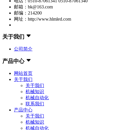
电话：0510-87061341 0510-87061340
邮箱：bk@163.com
邮编：214200
网址：http://www.hlmled.com
关于我们
公司简介
产品中心
网站首页
关于我们
关于我们
机械知识
机械自动化
联系我们
产品中心
关于我们
机械知识
机械自动化