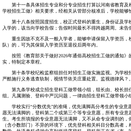
第十一条具体招生专业和分专业招生打算以河南省教育及相
学校招生工做》相关要求，经相关从管部分核准后，学校能够
第十八条按照国度招生，校正式登科的重生，身份证及学校
入学的，该当向学校告假；告假时间最长不得跨越两周。未告
重生因故不克不及一般入学者，能够申请保留入学资历，校
队）的，可为其保留入学资历至退役后两年内。
按照《教育部关于做好2026年通俗高校招生工做的通知》的
实，特制定本章程。
第十条学校纪检监察组担任对招生工做实施监视。为学校招
严酷施行义务逃查轨制，视情节依关庄重处置。监视德律风？
第九条学校成立招生登科工做带领小组，组长由、校长担任
组。凡属测验、登科中严沉问题，一律由招生登科工做带领小
学校实行“分数优先”的准绳，优先满脚高分考生的专业意愿
愿无法满脚的，登科第二个或第三个等专业意愿，所有专业意
生。考生所填报的专业意愿无法满脚，又不从命专业调剂的，
（含小数部门）不异的环境下，优先登科相关科目分数高者，