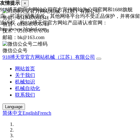
友情提示
×
918搏天堂官方网站公司官方宣传网站为公司官网和1688旗舰
店，可进行销售询价，其他网络平台均不受正品保护，并将保留
售前：0510-87061341
追诉权，购918搏天堂官方网站产品请认准官网：
售后：0510-87076718
http://www.hlmled.com
技术：0510-87076708
邮箱：bk@163.com
微信公众号
918搏天堂官方网站机械（江苏）有限公司
网站首页
关于我们
机械知识
机械自动化
联系我们
Language
简体中文
English
French