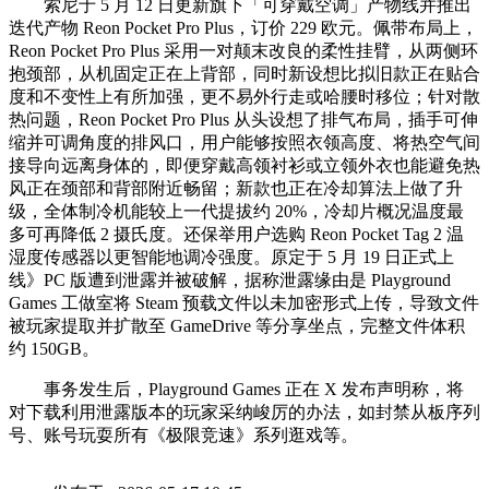
索尼于 5 月 12 日更新旗下「可穿戴空调」产物线并推出
迭代产物 Reon Pocket Pro Plus，订价 229 欧元。佩带布局上，
Reon Pocket Pro Plus 采用一对颠末改良的柔性挂臂，从两侧环
抱颈部，从机固定正在上背部，同时新设想比拟旧款正在贴合
度和不变性上有所加强，更不易外行走或哈腰时移位；针对散
热问题，Reon Pocket Pro Plus 从头设想了排气布局，插手可伸
缩并可调角度的排风口，用户能够按照衣领高度、将热空气间
接导向远离身体的，即便穿戴高领衬衫或立领外衣也能避免热
风正在颈部和背部附近畅留；新款也正在冷却算法上做了升
级，全体制冷机能较上一代提拔约 20%，冷却片概况温度最
多可再降低 2 摄氏度。还保举用户选购 Reon Pocket Tag 2 温
湿度传感器以更智能地调冷强度。原定于 5 月 19 日正式上
线》PC 版遭到泄露并被破解，据称泄露缘由是 Playground
Games 工做室将 Steam 预载文件以未加密形式上传，导致文件
被玩家提取并扩散至 GameDrive 等分享坐点，完整文件体积
约 150GB。
事务发生后，Playground Games 正在 X 发布声明称，将
对下载利用泄露版本的玩家采纳峻厉的办法，如封禁从板序列
号、账号玩耍所有《极限竞速》系列逛戏等。