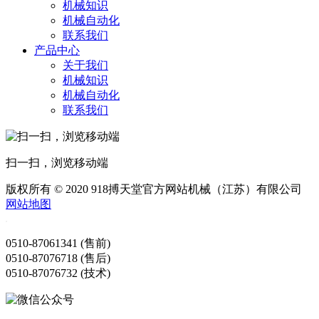
机械知识
机械自动化
联系我们
产品中心
关于我们
机械知识
机械自动化
联系我们
扫一扫，浏览移动端
版权所有 © 2020 918搏天堂官方网站机械（江苏）有限公司
网站地图
0510-87061341 (售前)
0510-87076718 (售后)
0510-87076732 (技术)