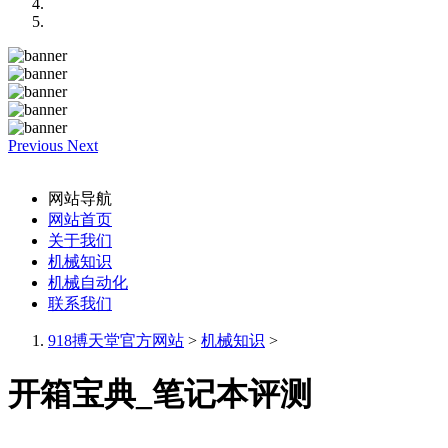
Previous
Next
网站导航
网站首页
关于我们
机械知识
机械自动化
联系我们
918搏天堂官方网站
>
机械知识
>
开箱宝典_笔记本评测