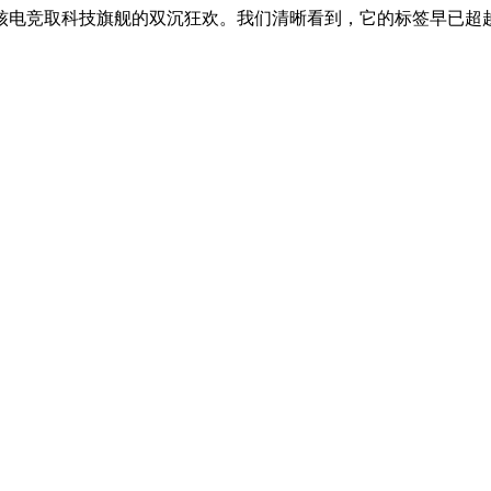
电竞取科技旗舰的双沉狂欢。我们清晰看到，它的标签早已超越