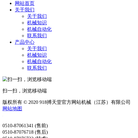
网站首页
关于我们
关于我们
机械知识
机械自动化
联系我们
产品中心
关于我们
机械知识
机械自动化
联系我们
扫一扫，浏览移动端
版权所有 © 2020 918搏天堂官方网站机械（江苏）有限公司
网站地图
0510-87061341 (售前)
0510-87076718 (售后)