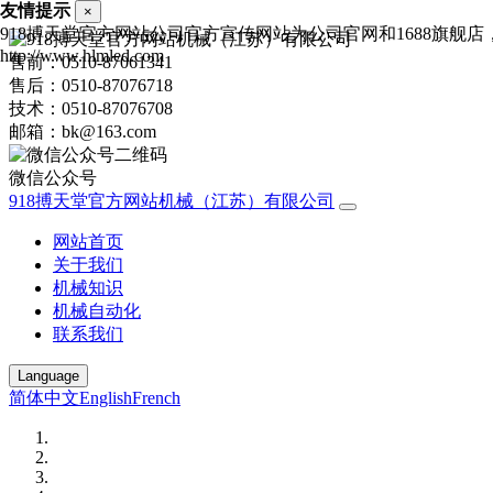
友情提示
×
918搏天堂官方网站公司官方宣传网站为公司官网和1688旗
http://www.hlmled.com
售前：0510-87061341
售后：0510-87076718
技术：0510-87076708
邮箱：bk@163.com
微信公众号
918搏天堂官方网站机械（江苏）有限公司
网站首页
关于我们
机械知识
机械自动化
联系我们
Language
简体中文
English
French